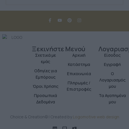
Ξεκινήστε
Μενού
Λογαριασ
Σχετικά με
Αρχική
Είσοδος
εμάς
Κατάστημα
Εγγραφή
Οδηγίες για
Επικοινωνία
Ο
Εμπόρους
Λογαριασμός
Πληρωμές /
Όροι Χρήσης
μου
Επιστροφές
Προσωπικά
Τα Αγαπημένα
Δεδομένα
μου
Choice & Creation© | Created by
Logomotive web design