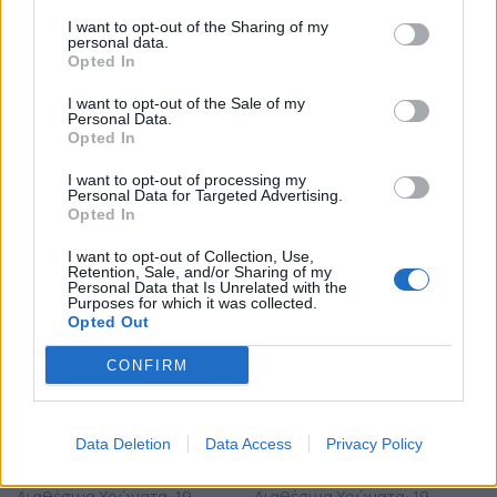
I want to opt-out of the Sharing of my
personal data.
Opted In
I want to opt-out of the Sale of my
Personal Data.
Opted In
ΧΡΏΜΑ
ΧΡΏΜΑ
Εκκαθάριση
Εκκαθάριση
I want to opt-out of processing my
Personal Data for Targeted Advertising.
Opted In
I want to opt-out of Collection, Use,
Retention, Sale, and/or Sharing of my
Personal Data that Is Unrelated with the
Purposes for which it was collected.
Opted Out
ΠΡΟΣΘΉΚΗ ΣΤΟ ΚΑΛΆΘΙ
ΠΡΟΣΘΉΚΗ ΣΤΟ ΚΑΛΆΘΙ
CONFIRM
Χειροποίητο βραχιόλι με
Χειροποίητο βραχιόλι με
μαύρο κορδόνι και στοιχείο
μπεζ κορδόνι και στοιχείο
μικρό οβάλ από πολυμερή
μικρό οβάλ από πολυμερή
Data Deletion
Data Access
Privacy Policy
πηλό
πηλό
Διαθέσιμα Χρώματα: 19
Διαθέσιμα Χρώματα: 19