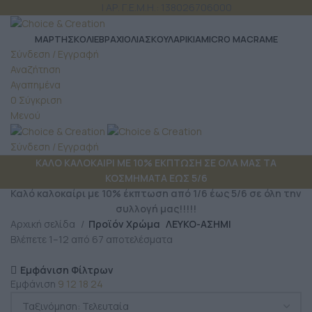
ΤΗΛ: 6980 957 299
| ΑΡ. Γ.Ε.Μ.Η.: 138026706000
ΜΆΡΤΗΣ
ΚΟΛΙΕ
ΒΡΑΧΙΟΛΙΑ
ΣΚΟΥΛΑΡΙΚΙΑ
MICRO MACRAME
Σύνδεση / Εγγραφή
Αναζήτηση
Αγαπημένα
0
Σύγκριση
Μενού
Σύνδεση / Εγγραφή
ΚΑΛΟ ΚΑΛΟΚΑΙΡΙ ΜΕ 10% ΕΚΠΤΩΣΗ ΣΕ ΟΛΑ ΜΑΣ ΤΑ
ΚΟΣΜΗΜΑΤΑ ΕΩΣ 5/6
Καλό καλοκαίρι με 10% έκπτωση από 1/6 έως 5/6 σε όλη την
συλλογή μας!!!!!
Αρχική σελίδα
Προϊόν Χρώμα
ΛΕΥΚΟ-ΑΣΗΜΙ
Βλέπετε 1–12 από 67 αποτελέσματα
Εμφάνιση Φίλτρων
Εμφάνιση
9
12
18
24