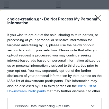
choice-creation.gr -
Do Not Process My Personal
Information
ΠΡΟΣΘΉΚΗ ΣΤΟ ΚΑΛΆΘΙ
ΠΡΟΣΘΉΚΗ ΣΤΟ ΚΑΛΆΘΙ
Χειροποίητο βραχιόλι με
Χειροποίητο βραχιόλι με
If you wish to opt-out of the sale, sharing to third parties, or
χρυσό κορδόνι και στοιχείο
μαύρο κορδόνι και στοιχείο
processing of your personal or sensitive information for
μικρός κύκλος από πολυμερή
μικρός κύκλος από πολυμερή
targeted advertising by us, please use the below opt-out
πηλό
πηλό
section to confirm your selection. Please note that after your
opt-out request is processed you may continue seeing
Διαθέσιμα Χρώματα: 19
Διαθέσιμα Χρώματα: 19
interest-based ads based on personal information utilized by
Βραχιόλια
Βραχιόλια
us or personal information disclosed to third parties prior to
Κωδικός:
10.16.100024-1
Κωδικός:
10.16.100024
your opt-out. You may separately opt-out of the further
Σύνδεση για να δείτε τις
Σύνδεση για να δείτε τις
disclosure of your personal information by third parties on the
τιμές
τιμές
IAB’s list of downstream participants. This information may
also be disclosed by us to third parties on the
IAB’s List of
Downstream Participants
that may further disclose it to other
third parties.
Personal Data Processing Opt Outs