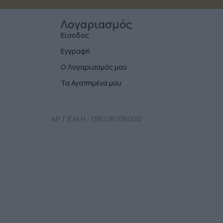
Λογαριασμός
Είσοδος
Εγγραφή
Ο Λογαριασμός μου
Τα Αγαπημένα μου
ΑΡ. Γ.Ε.Μ.Η.: 138026706000