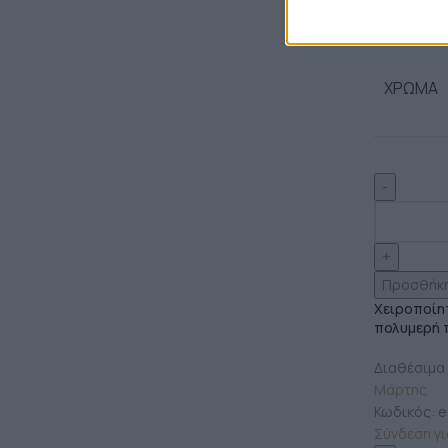
ΧΡΏΜΑ
Προσθήκη
Χειροποίη
πολυμερή 
Διαθέσιμα
Μάρτης
Κωδικός:
e
Σύνδεση για