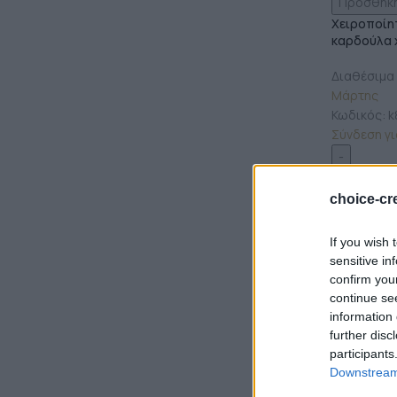
Προσθήκη
Χειροποίη
καρδούλα 
Διαθέσιμα
Μάρτης
Κωδικός:
k
Σύνδεση για
choice-cre
If you wish 
sensitive in
confirm you
continue se
information 
further disc
ΧΡΏΜΑ
participants
Downstream 