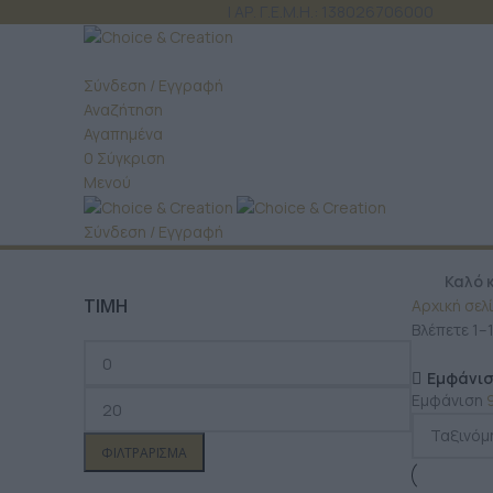
ΤΗΛ: 6980 957 299
| ΑΡ. Γ.Ε.Μ.Η.: 138026706000
Σύνδεση / Εγγραφή
Αναζήτηση
Αγαπημένα
0
Σύγκριση
Μενού
Σύνδεση / Εγγραφή
ΚΑ
Καλό κ
ΤΙΜΗ
Αρχική σελ
Βλέπετε 1–
Εμφάνισ
Εμφάνιση
ΦΙΛΤΡΆΡΙΣΜΑ