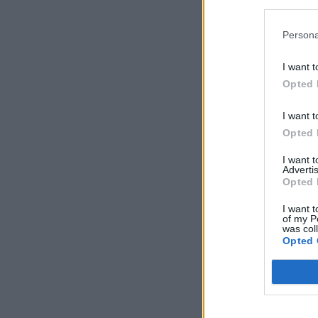
Persona
I want t
Opted 
Προσθήκη
I want t
Χειροποίη
άπειρο xx
Opted 
I want 
Διαθέσιμα
Advertis
Μάρτης
Opted 
Κωδικός:
a
Σύνδεση για
I want t
of my P
was col
Opted 