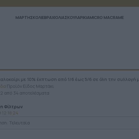
ΜΆΡΤΗΣ
ΚΟΛΙΕ
ΒΡΑΧΙΟΛΙΑ
ΣΚΟΥΛΑΡΙΚΙΑ
MICRO MACRAME
ΛΟ ΚΑΛΟΚΑΙΡΙ ΜΕ 10% ΕΚΠΤΩΣΗ ΣΕ ΟΛΑ ΜΑΣ ΤΑ ΚΟΣΜΗΜΑΤΑ ΕΩΣ 
αλοκαίρι με 10% έκπτωση από 1/6 έως 5/6 σε όλη την συλλογή μ
ίδα
Προϊόν Είδος
Μαρτάκι
12 από 34 αποτελέσματα
η Φίλτρων
9
12
18
24