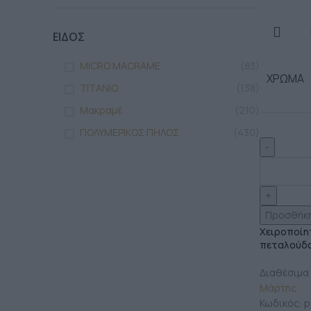
ΕΙΔΟΣ
MICRO MACRAME
(83)
ΧΡΏΜΑ
TITANIO
(138)
Μακραμέ
(210)
ΠΟΛΥΜΕΡΙΚΟΣ ΠΗΛΟΣ
(430)
Προσθήκη
Χειροποίη
πεταλούδα
Διαθέσιμα
Μάρτης
Κωδικός:
p