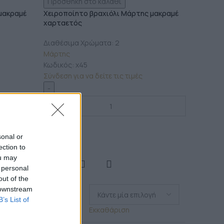
Προσθήκη στο καλάθι
μακραμέ
Χειροποίητο βραχιόλι Μάρτης μακραμέ
χαρταετός
Διαθέσιμα Χρώματα: 2
Μάρτης
Κωδικός:
x45
Σύνδεση για να δείτε τις τιμές
sonal or
ection to
ou may
 personal
out of the
 downstream
ΧΡΏΜΑ
B’s List of
Εκκαθάριση