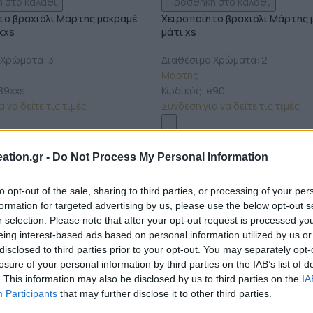
 στο καλάθι
Προσθήκη στο καλάθι
το βραχιόλι Μάρτης μακραμέ
Χειροποίητο βραχιόλι Μάρτης 
xxs
μάτι xs
 Χρώματα: 3
Διαθέσιμα Χρώματα: 2
Μάρτης
89xxs
Κωδικός:
e90
 να δείτε τις τιμές
Σύνδεση για να δείτε τις τιμές
ation.gr -
Do Not Process My Personal Information
to opt-out of the sale, sharing to third parties, or processing of your per
formation for targeted advertising by us, please use the below opt-out s
r selection. Please note that after your opt-out request is processed y
eing interest-based ads based on personal information utilized by us or
disclosed to third parties prior to your opt-out. You may separately opt-
losure of your personal information by third parties on the IAB’s list of
ΧΡΏΜΑ
. This information may also be disclosed by us to third parties on the
IA
Εκκαθάριση
Εκκαθάριση
Participants
that may further disclose it to other third parties.