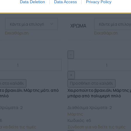
Data Deletion
Data Access
Privacy Policy
ΧΡΏΜΑ
Εκκαθάριση
Εκκαθάριση
 στο καλάθι
Προσθήκη στο καλάθι
το βραχιόλι Μάρτης μάτι από
Χειροποίητο βραχιόλι Μάρτης 
πηλό
μπάρα από πολυμερή πηλό
 Χρώματα: 2
Διαθέσιμα Χρώματα: 2
Μάρτης
6
Κωδικός:
e5
 να δείτε τις τιμές
Σύνδεση για να δείτε τις τιμές