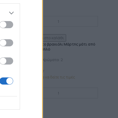
Προσθήκη στο καλάθι
 από
Χειροποίητο βραχιόλι Μάρτης μάτι από
πολυμερή πηλό
Διαθέσιμα Χρώματα: 2
Μάρτης
Κωδικός:
e7
Σύνδεση για να δείτε τις τιμές