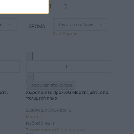
ΧΡΏΜΑ
Εκκαθάριση
Προσθήκη στο καλάθι
μάτι
Χειροποίητο βραχιόλι Μάρτης μάτι από
πολυμερή πηλό
Διαθέσιμα Χρώματα: 2
Μάρτης
Κωδικός:
e2-1
Σύνδεση για να δείτε τις τιμές