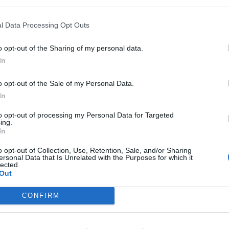
l Data Processing Opt Outs
o opt-out of the Sharing of my personal data.
In
 στο καλάθι
Προσθήκη στο καλάθι
o opt-out of the Sale of my Personal Data.
το βραχιόλι Μάρτης μακραμέ
Χειροποίητο βραχιόλι Μάρτης
s
πολυμερή πηλό
In
to opt-out of processing my Personal Data for Targeted
 Χρώματα: 4
Διαθέσιμα Χρώματα: 3
ing.
Μάρτης
In
23
Κωδικός:
b8
 να δείτε τις τιμές
Σύνδεση για να δείτε τις τιμές
o opt-out of Collection, Use, Retention, Sale, and/or Sharing
ersonal Data that Is Unrelated with the Purposes for which it
lected.
Out
CONFIRM