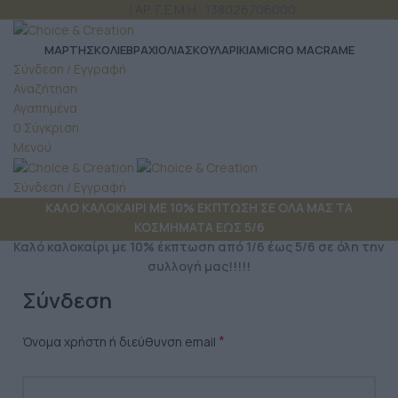
ΤΗΛ: 6980 957 299
| ΑΡ. Γ.Ε.Μ.Η.: 138026706000
ΜΆΡΤΗΣ
ΚΟΛΙΕ
ΒΡΑΧΙΟΛΙΑ
ΣΚΟΥΛΑΡΙΚΙΑ
MICRO MACRAME
Σύνδεση / Εγγραφή
Αναζήτηση
Αγαπημένα
0
Σύγκριση
Μενού
Σύνδεση / Εγγραφή
ΚΑΛΟ ΚΑΛΟΚΑΙΡΙ ΜΕ 10% ΕΚΠΤΩΣΗ ΣΕ ΟΛΑ ΜΑΣ ΤΑ
ΚΟΣΜΗΜΑΤΑ ΕΩΣ 5/6
Καλό καλοκαίρι με 10% έκπτωση από 1/6 έως 5/6 σε όλη την
συλλογή μας!!!!!
Σύνδεση
*
Όνομα χρήστη ή διεύθυνση email