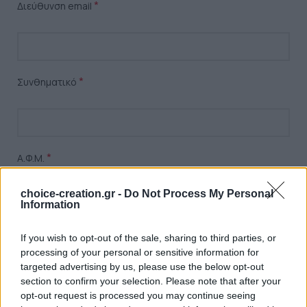
*
Διεύθυνση email
*
Συνθηματικό
*
Α.Φ.Μ.
choice-creation.gr -
Do Not Process My Personal
Information
*
Όνομα Επιχείρησης
If you wish to opt-out of the sale, sharing to third parties, or
processing of your personal or sensitive information for
targeted advertising by us, please use the below opt-out
*
Είδος Επιχείρησης
section to confirm your selection. Please note that after your
opt-out request is processed you may continue seeing