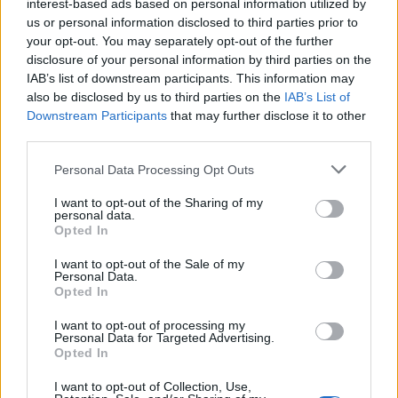
interest-based ads based on personal information utilized by
us or personal information disclosed to third parties prior to
your opt-out. You may separately opt-out of the further
*
Δ.Ο.Υ.
disclosure of your personal information by third parties on the
IAB’s list of downstream participants. This information may
also be disclosed by us to third parties on the
IAB’s List of
Downstream Participants
that may further disclose it to other
Τα προσωπικά σας δεδομένα θα χρησιμοποιηθούν για την
third parties.
υποστήριξη της εμπειρίας σας σε αυτόν τον ιστότοπο, για
τη διαχείριση της πρόσβασης στον λογαριασμό σας και για
Personal Data Processing Opt Outs
άλλους σκοπούς που περιγράφονται στην
πολιτική
απορρήτου
.
I want to opt-out of the Sharing of my
personal data.
Opted In
Εγγραφή
I want to opt-out of the Sale of my
Personal Data.
ή
Opted In
Εγγραφή
I want to opt-out of processing my
Personal Data for Targeted Advertising.
Opted In
Η εγγραφή σε αυτόν τον ιστότοπο σας επιτρέπει να έχετε
πρόσβαση στην κατάσταση και το ιστορικό των
I want to opt-out of Collection, Use,