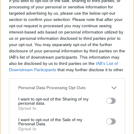
If you wish to opt-out of the sale, sharing to third parties, or
processing of your personal or sensitive information for
targeted advertising by us, please use the below opt-out
ΧΡΏΜΑ
ΧΡΏΜΑ
section to confirm your selection. Please note that after your
Εκκαθάριση
Εκκαθάριση
opt-out request is processed you may continue seeing
interest-based ads based on personal information utilized by
us or personal information disclosed to third parties prior to
your opt-out. You may separately opt-out of the further
disclosure of your personal information by third parties on the
IAB’s list of downstream participants. This information may
also be disclosed by us to third parties on the
IAB’s List of
Downstream Participants
that may further disclose it to other
Προσθήκη στο καλάθι
Προσθήκη στο καλάθι
third parties.
Χειροποίητο κολιέ τιτανίου
Χειροποίητο κολιέ τιτανίου
σε σχήμα ματιού
Personal Data Processing Opt Outs
Διαθέσιμα Χρώματα: 5
I want to opt-out of the Sharing of my
Διαθέσιμα Χρώματα: 5
Κολιέ
personal data.
Κολιέ
Κωδικός:
nec-174-2
Opted In
Κωδικός:
nec-174-3
Σύνδεση για να δείτε τις τιμές
Σύνδεση για να δείτε τις τιμές
I want to opt-out of the Sale of my
Personal Data.
Opted In