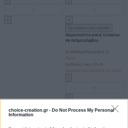
Προσθήκη στο καλάθι
Χειροποίητο κολιέ τιτανίου
σε σχήμα ρόμβου
Διαθέσιμα Χρώματα: 5
Κολιέ
Κωδικός:
nec-174-6
Σύνδεση για να δείτε τις τιμές
choice-creation.gr -
Do Not Process My Personal
Information