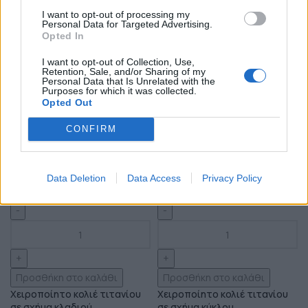
I want to opt-out of processing my
Personal Data for Targeted Advertising.
Opted In
I want to opt-out of Collection, Use,
Retention, Sale, and/or Sharing of my
Personal Data that Is Unrelated with the
Purposes for which it was collected.
Opted Out
CONFIRM
ΧΡΏΜΑ
ΧΡΏΜΑ
Εκκαθάριση
Εκκαθάριση
Data Deletion
Data Access
Privacy Policy
Προσθήκη στο καλάθι
Προσθήκη στο καλάθι
Χειροποίητο κολιέ τιτανίου
Χειροποίητο κολιέ τιτανίου
σε σχήμα κλαδιού
σε σχήμα κύκλου