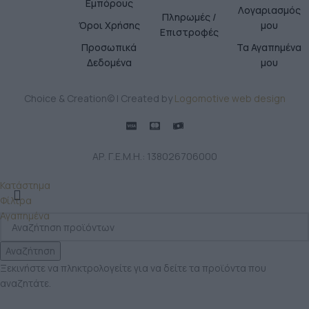
Εμπόρους
Λογαριασμός
Πληρωμές /
Όροι Χρήσης
μου
Επιστροφές
Προσωπικά
Τα Αγαπημένα
Δεδομένα
μου
Choice & Creation© | Created by
Logomotive web design
ΑΡ. Γ.Ε.Μ.Η.: 138026706000
Κατάστημα
Φίλτρα
Αγαπημένα
Αναζήτηση
Ξεκινήστε να πληκτρολογείτε για να δείτε τα προϊόντα που
αναζητάτε.