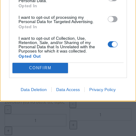
Personal Data.
Opted In
I want to opt-out of processing my
Personal Data for Targeted Advertising.
Opted In
I want to opt-out of Collection, Use,
Retention, Sale, and/or Sharing of my
Personal Data that Is Unrelated with the
Προσθήκη στο καλάθι
Προσθήκη στο καλάθι
Purposes for which it was collected.
Opted Out
Χειροποίητο μακραμέ
Χειροποίητο μακραμέ
βραχιόλι ψαράκι xs σε χρυσό
βραχιόλι άπειρο xxs
CONFIRM
κορδόνι
Διαθέσιμα Χρώματα: 30
Διαθέσιμα Χρώματα: 31
Βραχιόλια
Βραχιόλια
Κωδικός:
apr76
Data Deletion
Data Access
Privacy Policy
Κωδικός:
ps538xs
Σύνδεση για να δείτε τις τιμές
Σύνδεση για να δείτε τις τιμές