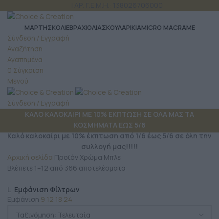
ΤΗΛ: 6980 957 299
| ΑΡ. Γ.Ε.Μ.Η.: 138026706000
ΜΆΡΤΗΣ
ΚΟΛΙΕ
ΒΡΑΧΙΟΛΙΑ
ΣΚΟΥΛΑΡΙΚΙΑ
MICRO MACRAME
Σύνδεση / Εγγραφή
Αναζήτηση
Αγαπημένα
0
Σύγκριση
Μενού
Σύνδεση / Εγγραφή
ΚΑΛΟ ΚΑΛΟΚΑΙΡΙ ΜΕ 10% ΕΚΠΤΩΣΗ ΣΕ ΟΛΑ ΜΑΣ ΤΑ
ΚΟΣΜΗΜΑΤΑ ΕΩΣ 5/6
Καλό καλοκαίρι με 10% έκπτωση από 1/6 έως 5/6 σε όλη την
συλλογή μας!!!!!
Αρχική σελίδα
Προϊόν Χρώμα
Μπλε
Βλέπετε 1–12 από 366 αποτελέσματα
Εμφάνιση Φίλτρων
Εμφάνιση
9
12
18
24