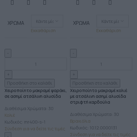
ΧΡΏΜΑ
ΧΡΏΜΑ
Εκκαθάριση
Εκκαθάριση
Προσθήκη στο καλάθι
Προσθήκη στο καλάθι
Χειροποίητο μακραμέ ψαράκι,
Χειροποίητο μακραμέ κολιέ
σε ασημί ατσάλινη αλυσίδα
με ατσάλινη ασημί αλυσίδα
στριφτή καρδούλα
Διαθέσιμα Χρώματα: 30
Διαθέσιμα Χρώματα: 30
Κολιέ
Βραχιόλια
Κωδικός:
mr400-s-1
Κωδικός:
10.12.0000131
Σύνδεση για να δείτε τις τιμές
Σύνδεση για να δείτε τις τιμές