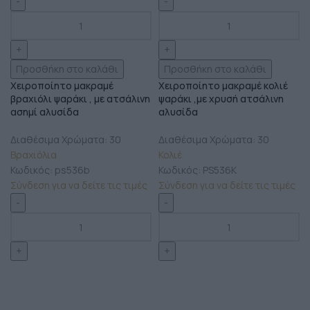
Προσθήκη στο καλάθι
Προσθήκη στο καλάθι
Χειροποίητο μακραμέ
Χειροποίητο μακραμέ κολιέ
βραχιόλι ψαράκι , με ατσάλινη
ψαράκι ,με χρυσή ατσάλινη
ασημί αλυσίδα
αλυσίδα
Διαθέσιμα Χρώματα: 30
Διαθέσιμα Χρώματα: 30
Βραχιόλια
Κολιέ
Κωδικός:
ps536b
Κωδικός:
PS536K
Σύνδεση για να δείτε τις τιμές
Σύνδεση για να δείτε τις τιμές