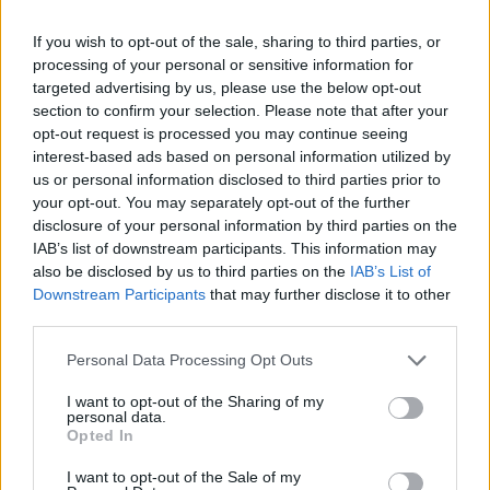
Χειροποίητο μακραμέ
Χειροποίητο μακραμέ
βραχιόλι μικρό
βραχιόλι καρδούλα στριφτή
If you wish to opt-out of the sale, sharing to third parties, or
τριαντάφυλλο
με ατσάλινη χρυσή αλυσίδα
processing of your personal or sensitive information for
targeted advertising by us, please use the below opt-out
Διαθέσιμα Χρώματα: 31
Διαθέσιμα Χρώματα: 30
section to confirm your selection. Please note that after your
Βραχιόλια
Βραχιόλια
opt-out request is processed you may continue seeing
Κωδικός:
fl500
Κωδικός:
eye35
interest-based ads based on personal information utilized by
Σύνδεση για να δείτε τις τιμές
Σύνδεση για να δείτε τις τιμές
us or personal information disclosed to third parties prior to
your opt-out. You may separately opt-out of the further
disclosure of your personal information by third parties on the
IAB’s list of downstream participants. This information may
also be disclosed by us to third parties on the
IAB’s List of
Downstream Participants
that may further disclose it to other
third parties.
Personal Data Processing Opt Outs
I want to opt-out of the Sharing of my
personal data.
Opted In
ΧΡΏΜΑ
ΧΡΏΜΑ
I want to opt-out of the Sale of my
Εκκαθάριση
Εκκαθάριση