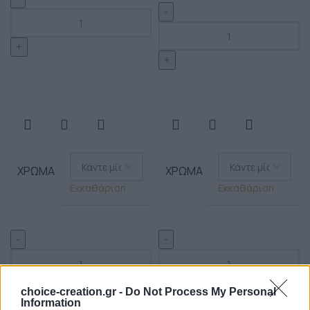
ΧΡΏΜΑ
ΧΡΏΜΑ
Εκκαθάριση
Εκκαθάριση
choice-creation.gr -
Do Not Process My Personal
Information
Προσθήκη στο καλάθι
Προσθήκη στο καλάθι