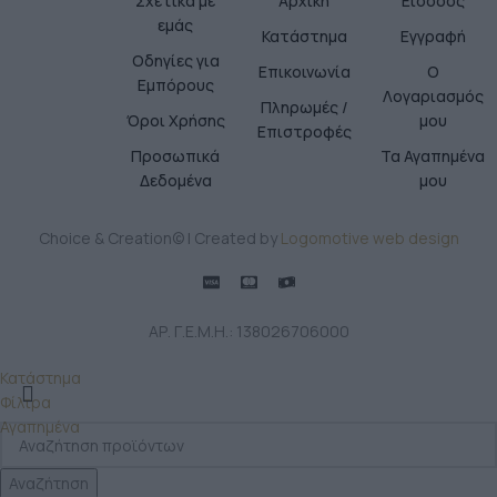
Σχετικά με
Αρχική
Είσοδος
εμάς
Κατάστημα
Εγγραφή
Οδηγίες για
Επικοινωνία
Ο
Εμπόρους
Λογαριασμός
Πληρωμές /
Όροι Χρήσης
μου
Επιστροφές
Προσωπικά
Τα Αγαπημένα
Δεδομένα
μου
Choice & Creation© | Created by
Logomotive web design
ΑΡ. Γ.Ε.Μ.Η.: 138026706000
Κατάστημα
Φίλτρα
Αγαπημένα
Αναζήτηση