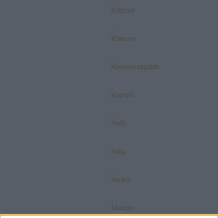
,
Κίτρινο
,
Κόκκινο
,
Κόκκινο κερασί
,
Κοραλί
,
Λαδί
,
Λάιμ
,
Λευκό
,
Μαύρο