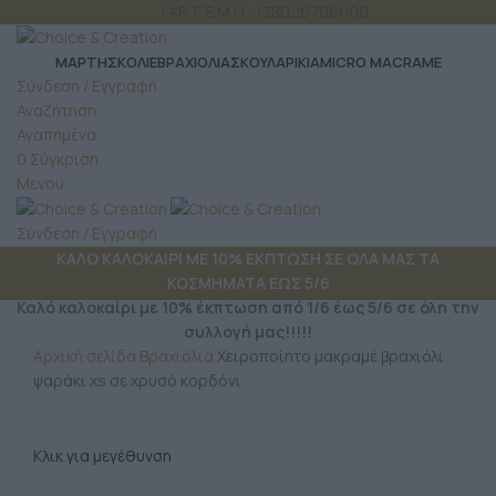
ΤΗΛ: 6980 957 299
| ΑΡ. Γ.Ε.Μ.Η.: 138026706000
ΜΆΡΤΗΣ
ΚΟΛΙΕ
ΒΡΑΧΙΟΛΙΑ
ΣΚΟΥΛΑΡΙΚΙΑ
MICRO MACRAME
Σύνδεση / Εγγραφή
Αναζήτηση
Αγαπημένα
0
Σύγκριση
Μενού
Σύνδεση / Εγγραφή
ΚΑΛΟ ΚΑΛΟΚΑΙΡΙ ΜΕ 10% ΕΚΠΤΩΣΗ ΣΕ ΟΛΑ ΜΑΣ ΤΑ
ΚΟΣΜΗΜΑΤΑ ΕΩΣ 5/6
Καλό καλοκαίρι με 10% έκπτωση από 1/6 έως 5/6 σε όλη την
συλλογή μας!!!!!
Αρχική σελίδα
Βραχιόλια
Χειροποίητο μακραμέ βραχιόλι
ψαράκι xs σε χρυσό κορδόνι
Κλικ για μεγέθυνση