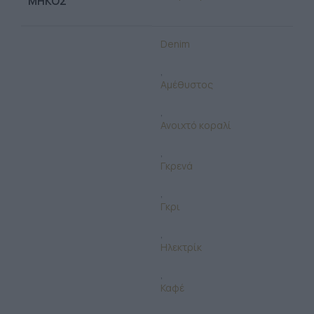
ΜΉΚΟΣ
Denim
,
Αμέθυστος
,
Ανοιχτό κοραλί
,
Γκρενά
,
Γκρι
,
Ηλεκτρίκ
,
Καφέ