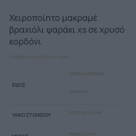
Χειροποίητο μακραμέ
βραχιόλι ψαράκι xs σε χρυσό
κορδόνι
Σύνδεση για να δείτε τις τιμές
MICRO MACRAME
ΕΊΔΟΣ
,
Μακραμέ
ΚΟΡΔΟΝΙ 0.5 mm
ΥΛΙΚΌ ΣΤΟΙΧΕΊΟΥ
Ρυθμιζόμενο