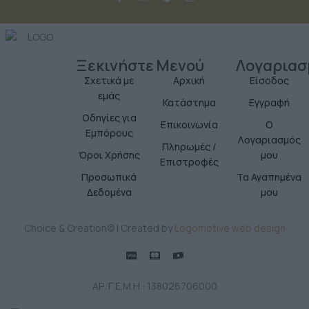
Ξεκινήστε
Μενού
Λογαριασ
Σχετικά με
Αρχική
Είσοδος
εμάς
Κατάστημα
Εγγραφή
Οδηγίες για
Επικοινωνία
Ο
Εμπόρους
Λογαριασμός
Πληρωμές /
Όροι Χρήσης
μου
Επιστροφές
Προσωπικά
Τα Αγαπημένα
Δεδομένα
μου
Choice & Creation© | Created by
Logomotive web design
ΑΡ. Γ.Ε.Μ.Η.: 138026706000