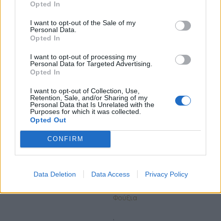
Opted In
,
I want to opt-out of the Sale of my
Σιέλ
Personal Data.
Opted In
,
Σοκολατί
I want to opt-out of processing my
Personal Data for Targeted Advertising.
Opted In
,
Σομόν
I want to opt-out of Collection, Use,
Retention, Sale, and/or Sharing of my
,
Personal Data that Is Unrelated with the
Σομόν Ιριδίζον
Purposes for which it was collected.
Opted Out
,
CONFIRM
Τυρκουάζ
,
ΤΥΡΚΟΥΑΖ ΑΝΟΙΧΤΟ
Data Deletion
Data Access
Privacy Policy
,
Φούξια
,