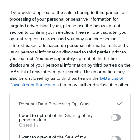
If you wish to opt-out of the sale, sharing to third parties, or
Προσθήκη στο καλάθι
Προσθήκη στο καλάθι
processing of your personal or sensitive information for
Χειροποίητο βραχιόλι με
Χειροποίητο βραχιόλι με
targeted advertising by us, please use the below opt-out
χρυσό κορδόνι και στοιχείο
μαύρο κορδόνι και στοιχείο
section to confirm your selection. Please note that after your
μικρός κύκλος από πολυμερή
μικρός κύκλος από πολυμερή
opt-out request is processed you may continue seeing
πηλό
πηλό
interest-based ads based on personal information utilized by
us or personal information disclosed to third parties prior to
Διαθέσιμα Χρώματα: 19
Διαθέσιμα Χρώματα: 19
your opt-out. You may separately opt-out of the further
Βραχιόλια
Βραχιόλια
disclosure of your personal information by third parties on the
Κωδικός:
10.16.100024-1
Κωδικός:
10.16.100024
IAB’s list of downstream participants. This information may
Σύνδεση για να δείτε τις τιμές
Σύνδεση για να δείτε τις τιμές
also be disclosed by us to third parties on the
IAB’s List of
Downstream Participants
that may further disclose it to other
third parties.
Personal Data Processing Opt Outs
I want to opt-out of the Sharing of my
personal data.
Opted In
I want to opt-out of the Sale of my