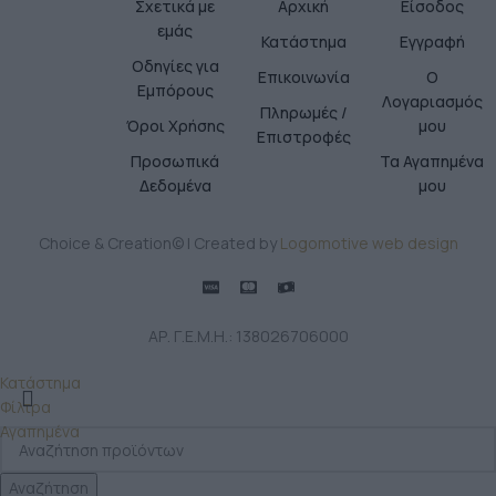
Σχετικά με
Αρχική
Είσοδος
εμάς
Κατάστημα
Εγγραφή
Οδηγίες για
Επικοινωνία
Ο
Εμπόρους
Λογαριασμός
Πληρωμές /
Όροι Χρήσης
μου
Επιστροφές
Προσωπικά
Τα Αγαπημένα
Δεδομένα
μου
Choice & Creation© | Created by
Logomotive web design
ΑΡ. Γ.Ε.Μ.Η.: 138026706000
Κατάστημα
Φίλτρα
Αγαπημένα
Αναζήτηση