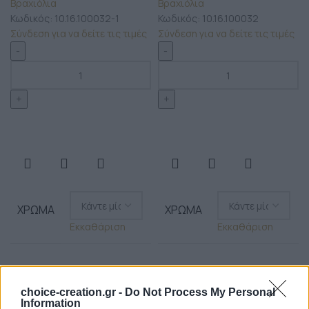
Βραχιόλια
Βραχιόλια
Κωδικός:
10.16.100032-1
Κωδικός:
10.16.100032
Σύνδεση για να δείτε τις τιμές
Σύνδεση για να δείτε τις τιμές
ΧΡΏΜΑ
ΧΡΏΜΑ
Εκκαθάριση
Εκκαθάριση
choice-creation.gr -
Do Not Process My Personal
Information