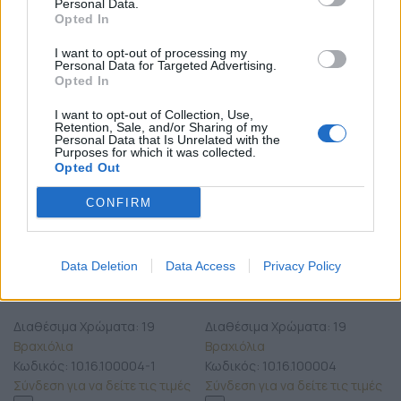
Personal Data.
Opted In
ΧΡΏΜΑ
ΧΡΏΜΑ
I want to opt-out of processing my
Εκκαθάριση
Εκκαθάριση
Personal Data for Targeted Advertising.
Opted In
I want to opt-out of Collection, Use,
Retention, Sale, and/or Sharing of my
Personal Data that Is Unrelated with the
Purposes for which it was collected.
Opted Out
CONFIRM
Προσθήκη στο καλάθι
Προσθήκη στο καλάθι
Χειροποίητο βραχιόλι με
Χειροποίητο βραχιόλι με
μαύρο κορδόνι και στοιχείο
μπεζ κορδόνι και στοιχείο
Data Deletion
Data Access
Privacy Policy
μικρό οβάλ από πολυμερή
μικρό οβάλ από πολυμερή
πηλό
πηλό
Διαθέσιμα Χρώματα: 19
Διαθέσιμα Χρώματα: 19
Βραχιόλια
Βραχιόλια
Κωδικός:
10.16.100004-1
Κωδικός:
10.16.100004
Σύνδεση για να δείτε τις τιμές
Σύνδεση για να δείτε τις τιμές