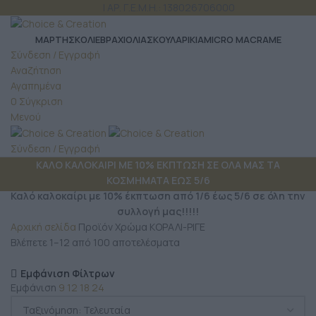
ΤΗΛ: 6980 957 299
| ΑΡ. Γ.Ε.Μ.Η.: 138026706000
ΜΆΡΤΗΣ
ΚΟΛΙΕ
ΒΡΑΧΙΟΛΙΑ
ΣΚΟΥΛΑΡΙΚΙΑ
MICRO MACRAME
Σύνδεση / Εγγραφή
Αναζήτηση
Αγαπημένα
0
Σύγκριση
Μενού
Σύνδεση / Εγγραφή
ΚΑΛΟ ΚΑΛΟΚΑΙΡΙ ΜΕ 10% ΕΚΠΤΩΣΗ ΣΕ ΟΛΑ ΜΑΣ ΤΑ
ΚΟΣΜΗΜΑΤΑ ΕΩΣ 5/6
Καλό καλοκαίρι με 10% έκπτωση από 1/6 έως 5/6 σε όλη την
συλλογή μας!!!!!
Αρχική σελίδα
Προϊόν Χρώμα
ΚΟΡΑΛΙ-ΡΙΓΕ
Βλέπετε 1–12 από 100 αποτελέσματα
Εμφάνιση Φίλτρων
Εμφάνιση
9
12
18
24