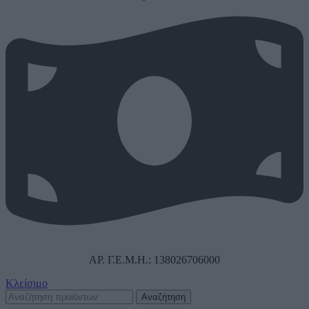
ΑΡ. Γ.Ε.Μ.Η.: 138026706000
Κλείσιμο
Αναζήτηση