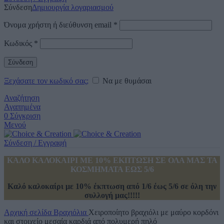
Σύνδεση
Δημιουργία λογαριασμού
Όνομα χρήστη ή διεύθυνση email
*
Κωδικός
*
Σύνδεση
Ξεχάσατε τον κωδικό σας;
Να με θυμάσαι
Αναζήτηση
Αγαπημένα
0
Σύγκριση
Μενού
Σύνδεση / Εγγραφή
ΚΑΛΟ ΚΑΛΟΚΑΙΡΙ ΜΕ 10% ΕΚΠΤΩΣΗ ΣΕ ΟΛΑ ΜΑΣ ΤΑ
ΚΟΣΜΗΜΑΤΑ ΕΩΣ 5/6
Καλό καλοκαίρι με 10% έκπτωση από 1/6 έως 5/6 σε όλη την
συλλογή μας!!!!!
Αρχική σελίδα
Βραχιόλια
Χειροποίητο βραχιόλι με μαύρο κορδόνι
και στοιχείο μεσαία καρδιά από πολυμερή πηλό