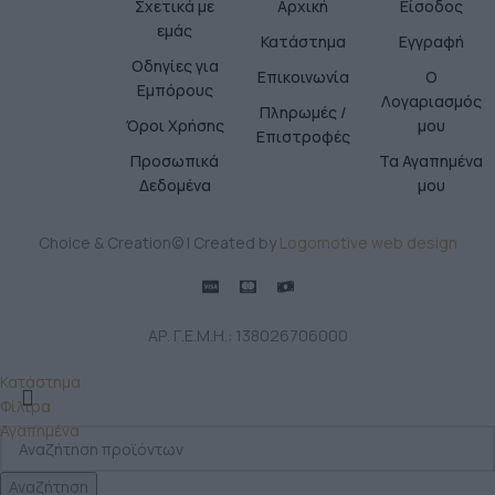
Σχετικά με
Αρχική
Είσοδος
εμάς
Κατάστημα
Εγγραφή
Οδηγίες για
Επικοινωνία
Ο
Εμπόρους
Λογαριασμός
Πληρωμές /
Όροι Χρήσης
μου
Επιστροφές
Προσωπικά
Τα Αγαπημένα
Δεδομένα
μου
Choice & Creation© | Created by
Logomotive web design
ΑΡ. Γ.Ε.Μ.Η.: 138026706000
Κατάστημα
Φίλτρα
Αγαπημένα
Αναζήτηση