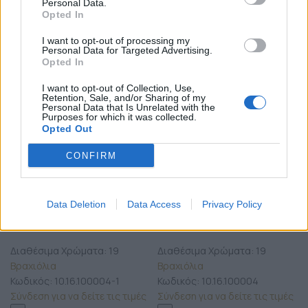
Personal Data.
Opted In
ΧΡΏΜΑ
ΧΡΏΜΑ
I want to opt-out of processing my
Εκκαθάριση
Εκκαθάριση
Personal Data for Targeted Advertising.
Opted In
I want to opt-out of Collection, Use,
Retention, Sale, and/or Sharing of my
Personal Data that Is Unrelated with the
Purposes for which it was collected.
Opted Out
CONFIRM
Προσθήκη στο καλάθι
Προσθήκη στο καλάθι
Χειροποίητο βραχιόλι με
Χειροποίητο βραχιόλι με
μαύρο κορδόνι και στοιχείο
μπεζ κορδόνι και στοιχείο
Data Deletion
Data Access
Privacy Policy
μικρό οβάλ από πολυμερή
μικρό οβάλ από πολυμερή
πηλό
πηλό
Διαθέσιμα Χρώματα: 19
Διαθέσιμα Χρώματα: 19
Βραχιόλια
Βραχιόλια
Κωδικός:
10.16.100004-1
Κωδικός:
10.16.100004
Σύνδεση για να δείτε τις τιμές
Σύνδεση για να δείτε τις τιμές