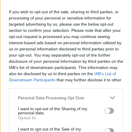
If you wish to opt-out of the sale, sharing to third parties, or
Προσθήκη στο καλάθι
Προσθήκη στο καλάθι
processing of your personal or sensitive information for
Χειροποίητο βραχιόλι με
Χειροποίητο βραχιόλι με
targeted advertising by us, please use the below opt-out
χρυσό κορδόνι και στοιχείο
μαύρο κορδόνι και στοιχείο
section to confirm your selection. Please note that after your
μικρός κύκλος από πολυμερή
μικρός κύκλος από πολυμερή
opt-out request is processed you may continue seeing
πηλό
πηλό
interest-based ads based on personal information utilized by
us or personal information disclosed to third parties prior to
Διαθέσιμα Χρώματα: 19
Διαθέσιμα Χρώματα: 19
your opt-out. You may separately opt-out of the further
Βραχιόλια
Βραχιόλια
disclosure of your personal information by third parties on the
Κωδικός:
10.16.100024-1
Κωδικός:
10.16.100024
IAB’s list of downstream participants. This information may
Σύνδεση για να δείτε τις τιμές
Σύνδεση για να δείτε τις τιμές
also be disclosed by us to third parties on the
IAB’s List of
Downstream Participants
that may further disclose it to other
third parties.
Personal Data Processing Opt Outs
I want to opt-out of the Sharing of my
personal data.
Opted In
I want to opt-out of the Sale of my