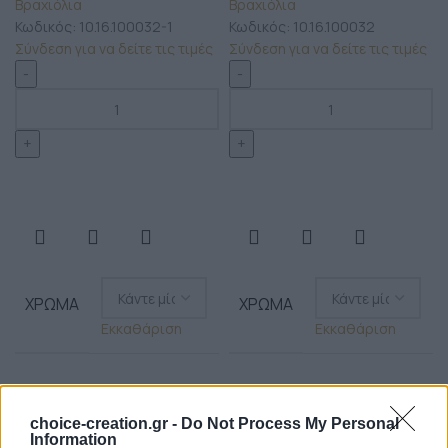
Βραχιόλια
Βραχιόλια
Κωδικός:
10.16.100032-1
Κωδικός:
10.16.100032
Σύνδεση για να δείτε τις τιμές
Σύνδεση για να δείτε τις τιμές
ΧΡΏΜΑ
ΧΡΏΜΑ
Εκκαθάριση
Εκκαθάριση
choice-creation.gr -
Do Not Process My Personal
Information