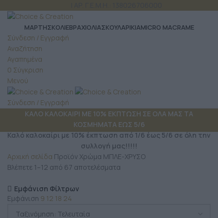
ΤΗΛ: 6980 957 299
| ΑΡ. Γ.Ε.Μ.Η.: 138026706000
ΜΆΡΤΗΣ
ΚΟΛΙΕ
ΒΡΑΧΙΟΛΙΑ
ΣΚΟΥΛΑΡΙΚΙΑ
MICRO MACRAME
Σύνδεση / Εγγραφή
Αναζήτηση
Αγαπημένα
0
Σύγκριση
Μενού
Σύνδεση / Εγγραφή
ΚΑΛΟ ΚΑΛΟΚΑΙΡΙ ΜΕ 10% ΕΚΠΤΩΣΗ ΣΕ ΟΛΑ ΜΑΣ ΤΑ
ΚΟΣΜΗΜΑΤΑ ΕΩΣ 5/6
Καλό καλοκαίρι με 10% έκπτωση από 1/6 έως 5/6 σε όλη την
συλλογή μας!!!!!
Αρχική σελίδα
Προϊόν Χρώμα
ΜΠΛΕ-ΧΡΥΣΟ
Βλέπετε 1–12 από 67 αποτελέσματα
Εμφάνιση Φίλτρων
Εμφάνιση
9
12
18
24