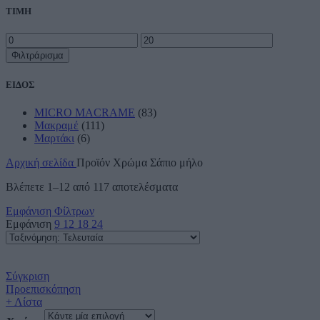
ΤΙΜΗ
Ελάχιστη
Μέγιστη
τιμή
τιμή
Φιλτράρισμα
ΕΙΔΟΣ
MICRO MACRAME
(83)
Μακραμέ
(111)
Μαρτάκι
(6)
Αρχική σελίδα
Προϊόν Χρώμα
Σάπιο μήλο
Sorted
Βλέπετε 1–12 από 117 αποτελέσματα
by
Εμφάνιση Φίλτρων
latest
Εμφάνιση
9
12
18
24
Σύγκριση
Προεπισκόπηση
+ Λίστα