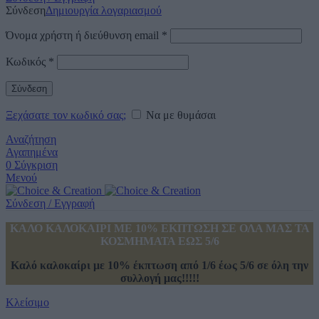
Σύνδεση
Δημιουργία λογαριασμού
Όνομα χρήστη ή διεύθυνση email
*
Κωδικός
*
Σύνδεση
Ξεχάσατε τον κωδικό σας;
Να με θυμάσαι
Αναζήτηση
Αγαπημένα
0
Σύγκριση
Μενού
Σύνδεση / Εγγραφή
ΚΑΛΟ ΚΑΛΟΚΑΙΡΙ ΜΕ 10% ΕΚΠΤΩΣΗ ΣΕ ΟΛΑ ΜΑΣ ΤΑ
ΚΟΣΜΗΜΑΤΑ ΕΩΣ 5/6
Καλό καλοκαίρι με 10% έκπτωση από 1/6 έως 5/6 σε όλη την
συλλογή μας!!!!!
Κλείσιμο