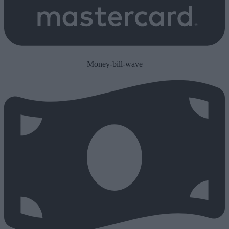
Money-bill-wave