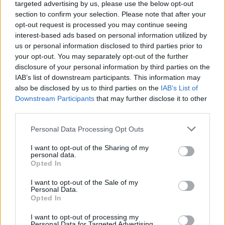
targeted advertising by us, please use the below opt-out
ποσότητα
Macrame κολιέ τριαντάφυλλo
section to confirm your selection. Please note that after your
opt-out request is processed you may continue seeing
Διαθέσιμα Χρώματα: 30
Κολιέ
interest-based ads based on personal information utilized by
Κωδικός:
fl567k
us or personal information disclosed to third parties prior to
Σύνδεση για να δείτε τις τιμές
your opt-out. You may separately opt-out of the further
Macrame
disclosure of your personal information by third parties on the
κολιέ
Περισσότερα προϊόντα
IAB’s list of downstream participants. This information may
τριαντάφυλλo
Γίνεται φόρτωση...
also be disclosed by us to third parties on the
IAB’s List of
ποσότητα
Downstream Participants
that may further disclose it to other
third parties.
Personal Data Processing Opt Outs
ΤΗΛΕΦΩΝΙΚΕΣ ΠΑΡΑΓΓΕΛΙΕΣ
I want to opt-out of the Sharing of my
2106610481, 6980957299
personal data.
Δευτέρα έως Σάββατο
Opted In
I want to opt-out of the Sale of my
Personal Data.
Opted In
I want to opt-out of processing my
ΧΕΙΡΟΠΟΙΗΤΑ ΚΟΣΜΗΜΑΤΑ
Personal Data for Targeted Advertising.