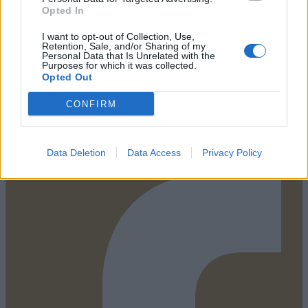
Opted In
Ανακαλύψτε μεγάλο πλήθος μοναδικών χειροποίητων
κοσμημάτων
I want to opt-out of Collection, Use,
Retention, Sale, and/or Sharing of my
Personal Data that Is Unrelated with the
Purposes for which it was collected.
Opted Out
CONFIRM
ΠΛΗΡΩΣΤΕ ΜΕ ΑΣΦΑΛΕΙΑ
Τραπεζική Κατάθεση
Data Deletion
Data Access
Privacy Policy
Facebook-f