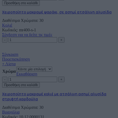
μακραμέ
Προσθήκη στο καλάθι
ψαράκι,
σε
Χειροποίητο μακραμέ ψαράκι, σε ασημί ατσάλινη αλυσίδα
ασημί
Διαθέσιμα Χρώματα: 30
ατσάλινη
Κολιέ
αλυσίδα
Κωδικός:
ποσότητα
mr400-s-1
Σύνδεση για να δείτε τις τιμές
Χειροποίητο
μακραμέ
ψαράκι,
σε
Σύγκριση
ασημί
Προεπισκόπηση
ατσάλινη
+ Λίστα
αλυσίδα
Χρώμα
ποσότητα
Εκκαθάριση
Χειροποίητο
μακραμέ
Προσθήκη στο καλάθι
κολιέ
με
Χειροποίητο μακραμέ κολιέ με ατσάλινη ασημί αλυσίδα
ατσάλινη
στριφτή καρδούλα
ασημί
αλυσίδα
Διαθέσιμα Χρώματα: 30
στριφτή
Βραχιόλια
καρδούλα
Κωδικός:
10.12.0000131