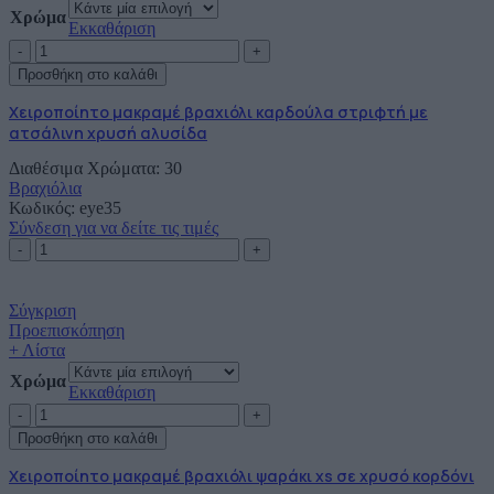
Χρώμα
Εκκαθάριση
Χειροποίητο
μακραμέ
Προσθήκη στο καλάθι
βραχιόλι
καρδούλα
Χειροποίητο μακραμέ βραχιόλι καρδούλα στριφτή με
στριφτή
ατσάλινη χρυσή αλυσίδα
με
ατσάλινη
Διαθέσιμα Χρώματα: 30
χρυσή
Βραχιόλια
αλυσίδα
Κωδικός:
eye35
ποσότητα
Σύνδεση για να δείτε τις τιμές
Χειροποίητο
μακραμέ
βραχιόλι
καρδούλα
Σύγκριση
στριφτή
Προεπισκόπηση
με
+ Λίστα
ατσάλινη
Χρώμα
χρυσή
Εκκαθάριση
αλυσίδα
Χειροποίητο
ποσότητα
μακραμέ
Προσθήκη στο καλάθι
βραχιόλι
ψαράκι
Χειροποίητο μακραμέ βραχιόλι ψαράκι xs σε χρυσό κορδόνι
xs