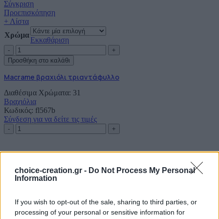
άπειρο
Σύγκριση
xxs
Προεπισκόπηση
ποσότητα
+ Λίστα
Χρώμα
Εκκαθάριση
Macrame
βραχιόλι
Προσθήκη στο καλάθι
τριαντάφυλλo
ποσότητα
Macrame βραχιόλι τριαντάφυλλo
Διαθέσιμα Χρώματα: 31
Βραχιόλια
Κωδικός:
fl567b
Σύνδεση για να δείτε τις τιμές
Macrame
βραχιόλι
τριαντάφυλλo
ποσότητα
Σύγκριση
Προεπισκόπηση
choice-creation.gr -
Do Not Process My Personal
+ Λίστα
Information
Χρώμα
Εκκαθάριση
Macrame
If you wish to opt-out of the sale, sharing to third parties, or
κολιέ
processing of your personal or sensitive information for
Προσθήκη στο καλάθι
τριαντάφυλλo