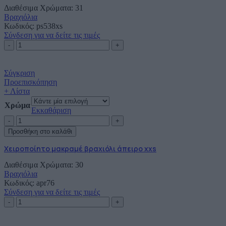
Διαθέσιμα Χρώματα: 31
σε
Βραχιόλια
χρυσό
Κωδικός:
κορδόνι
ps538xs
Σύνδεση για να δείτε τις τιμές
ποσότητα
Χειροποίητο
μακραμέ
βραχιόλι
ψαράκι
Σύγκριση
xs
Προεπισκόπηση
σε
+ Λίστα
χρυσό
Χρώμα
κορδόνι
Εκκαθάριση
ποσότητα
Χειροποίητο
μακραμέ
Προσθήκη στο καλάθι
βραχιόλι
άπειρο
Χειροποίητο μακραμέ βραχιόλι άπειρο xxs
xxs
Διαθέσιμα Χρώματα: 30
ποσότητα
Βραχιόλια
Κωδικός:
apr76
Σύνδεση για να δείτε τις τιμές
Χειροποίητο
μακραμέ
βραχιόλι