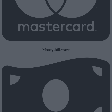
Money-bill-wave