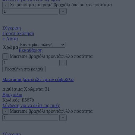
Χειροποίητο μακραμέ βραχιόλι άπειρο xxs ποσότητα
Σύγκριση
Προεπισκόπηση
+ Λίστα
Χρώμα
Εκκαθάριση
Macrame βραχιόλι τριαντάφυλλo ποσότητα
Προσθήκη στο καλάθι
Macrame βραχιόλι τριαντάφυλλo
Διαθέσιμα Χρώματα: 31
Βραχιόλια
Κωδικός:
fl567b
Σύνδεση για να δείτε τις τιμές
Macrame βραχιόλι τριαντάφυλλo ποσότητα
Σύγκριση