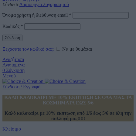
Σύνδεση
Δημιουργία λογαριασμού
Όνομα χρήστη ή διεύθυνση email
*
Κωδικός
*
Σύνδεση
Ξεχάσατε τον κωδικό σας;
Να με θυμάσαι
Αναζήτηση
Αγαπημένα
0
Σύγκριση
Μενού
Σύνδεση / Εγγραφή
ΚΑΛΟ ΚΑΛΟΚΑΙΡΙ ΜΕ 10% ΕΚΠΤΩΣΗ ΣΕ ΟΛΑ ΜΑΣ ΤΑ
ΚΟΣΜΗΜΑΤΑ ΕΩΣ 5/6
Καλό καλοκαίρι με 10% έκπτωση από 1/6 έως 5/6 σε όλη την
συλλογή μας!!!!!
Κλείσιμο