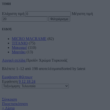
ΤΙΜΗ
Ελάχιστη τιμή
Μέγιστη τιμή
Φιλτράρισμα
ΕΙΔΟΣ
MICRO MACRAME
(82)
TITANIO
(75)
Μακραμέ
(110)
Μαρτάκι
(13)
Αρχική σελίδα
Προϊόν Χρώμα
Τυρκουάζ
Βλέπετε 1–12 από 198 αποτελέσματα
Sorted by latest
Εμφάνιση Φίλτρων
Εμφάνιση
9
12
18
24
Σύγκριση
Προεπισκόπηση
+ Λίστα