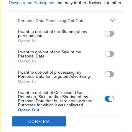
Downstream Participants
that may further disclose it to other
third parties.
Προσθήκη στο καλάθι
Personal Data Processing Opt Outs
Macrame σκουλαρίκια τριαντάφυλλα
Διαθέσιμα Χρώματα: 29
I want to opt-out of the Sharing of my
personal data.
Σκουλαρίκια
Opted In
Κωδικός:
fl567s
Σύνδεση για να δείτε τις τιμές
I want to opt-out of the Sale of my
Macrame σκουλαρίκια τριαντάφυλλα ποσότητα
Personal Data.
Opted In
Περισσότερα προϊόντα
Γίνεται φόρτωση...
I want to opt-out of processing my
Personal Data for Targeted Advertising.
Opted In
I want to opt-out of Collection, Use,
Retention, Sale, and/or Sharing of my
ΤΗΛΕΦΩΝΙΚΕΣ ΠΑΡΑΓΓΕΛΙΕΣ
Personal Data that Is Unrelated with the
Purposes for which it was collected.
Opted Out
2106610481, 6980957299
Δευτέρα έως Σάββατο
CONFIRM