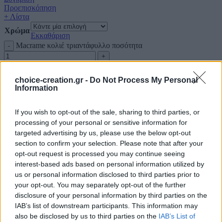
Προεπισκόπηση
+ Λίστα
Χρώμα
Εκκαθάριση
Macrame κολιέ τριαντάφυλλo ποσότητα
Προσθήκη στο καλάθι
choice-creation.gr -
Do Not Process My Personal
Macrame κολιέ τριαντάφυλλo
Information
Διαθέσιμα Χρώματα: 30
Κολιέ
If you wish to opt-out of the sale, sharing to third parties, or
Κωδικός:
fl567k
processing of your personal or sensitive information for
Σύνδεση για να δείτε τις τιμές
targeted advertising by us, please use the below opt-out
Macrame κολιέ τριαντάφυλλo ποσότητα
section to confirm your selection. Please note that after your
opt-out request is processed you may continue seeing
interest-based ads based on personal information utilized by
Σύγκριση
us or personal information disclosed to third parties prior to
Προεπισκόπηση
your opt-out. You may separately opt-out of the further
+ Λίστα
disclosure of your personal information by third parties on the
Χρώμα
IAB’s list of downstream participants. This information may
Εκκαθάριση
also be disclosed by us to third parties on the
IAB’s List of
Macrame σκουλαρίκια τριαντάφυλλα ποσότητα