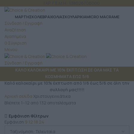
ΤΗΛ: 6980 957 299
| ΑΡ. Γ.Ε.Μ.Η.: 138026706000
ΜΆΡΤΗΣ
ΚΟΛΙΕ
ΒΡΑΧΙΟΛΙΑ
ΣΚΟΥΛΑΡΙΚΙΑ
MICRO MACRAME
Σύνδεση / Εγγραφή
Αναζήτηση
Αγαπημένα
0
Σύγκριση
Μενού
Σύνδεση / Εγγραφή
ΚΑΛΟ ΚΑΛΟΚΑΙΡΙ ΜΕ 10% ΕΚΠΤΩΣΗ ΣΕ ΟΛΑ ΜΑΣ ΤΑ
ΚΟΣΜΗΜΑΤΑ ΕΩΣ 5/6
Καλό καλοκαίρι με 10% έκπτωση από 1/6 έως 5/6 σε όλη την
συλλογή μας!!!!!
Αρχική σελίδα
Χριστουγεννιάτικα
Βλέπετε 1–12 από 132 αποτελέσματα
Εμφάνιση Φίλτρων
Εμφάνιση
9
12
18
24