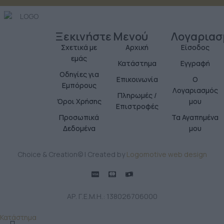
Ξεκινήστε
Μενού
Λογαριασ
Σχετικά με
Αρχική
Είσοδος
εμάς
Κατάστημα
Εγγραφή
Οδηγίες για
Επικοινωνία
Ο
Εμπόρους
Λογαριασμός
Πληρωμές /
Όροι Χρήσης
μου
Επιστροφές
Προσωπικά
Τα Αγαπημένα
Δεδομένα
μου
Choice & Creation© | Created by
Logomotive web design
ΑΡ. Γ.Ε.Μ.Η.: 138026706000
Κατάστημα