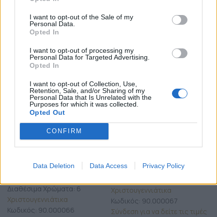
I want to opt-out of the Sale of my
Personal Data.
Opted In
ΧΡΏΜΑ
ΧΡΏΜΑ
Εκκαθάριση
Εκκαθάριση
I want to opt-out of processing my
Personal Data for Targeted Advertising.
Opted In
I want to opt-out of Collection, Use,
Retention, Sale, and/or Sharing of my
Personal Data that Is Unrelated with the
Purposes for which it was collected.
Opted Out
Προσθήκη στο καλάθι
Προσθήκη στο καλάθι
CONFIRM
Χειροποίητο κολιέ με
Χειροποίητο κολιέ με
ατσάλινη χρυσή αλυσίδα,
ατσάλινη χρυσή αλυσίδα, ΄26
καρδιά ΄26 από πολυμερή
από πολυμερή πηλό
Data Deletion
Data Access
Privacy Policy
πηλό
Διαθέσιμα Χρώματα: 6
Διαθέσιμα Χρώματα: 6
Χριστουγεννιάτικα
Χριστουγεννιάτικα
Κωδικός:
90.000067
Κωδικός:
90.000066
Σύνδεση για να δείτε τις τιμές