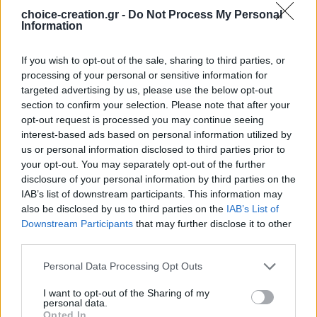
choice-creation.gr -
Do Not Process My Personal
Information
Προσθήκη στο καλάθι
Προσθήκη στο καλάθι
If you wish to opt-out of the sale, sharing to third parties, or
Χειροποίητο κολιέ με
Χειροποίητο κολιέ με
processing of your personal or sensitive information for
ατσάλινη ασημί αλυσίδα, ΄26
ατσάλινη ασημί αλυσίδα,
targeted advertising by us, please use the below opt-out
από πολυμερή πηλό
καρδιά ΄26 από πολυμερή
section to confirm your selection. Please note that after your
πηλό
opt-out request is processed you may continue seeing
Διαθέσιμα Χρώματα: 6
interest-based ads based on personal information utilized by
Διαθέσιμα Χρώματα: 6
Χριστουγεννιάτικα
us or personal information disclosed to third parties prior to
Χριστουγεννιάτικα
Κωδικός:
90.000064
your opt-out. You may separately opt-out of the further
Κωδικός:
90.000066-1
Σύνδεση για να δείτε τις τιμές
disclosure of your personal information by third parties on the
Σύνδεση για να δείτε τις τιμές
IAB’s list of downstream participants. This information may
also be disclosed by us to third parties on the
IAB’s List of
Downstream Participants
that may further disclose it to other
third parties.
Personal Data Processing Opt Outs
I want to opt-out of the Sharing of my
personal data.
Opted In