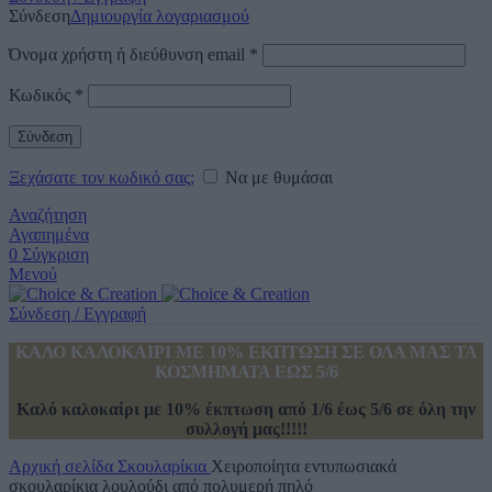
Σύνδεση
Δημιουργία λογαριασμού
Όνομα χρήστη ή διεύθυνση email
*
Κωδικός
*
Σύνδεση
Ξεχάσατε τον κωδικό σας;
Να με θυμάσαι
Αναζήτηση
Αγαπημένα
0
Σύγκριση
Μενού
Σύνδεση / Εγγραφή
ΚΑΛΟ ΚΑΛΟΚΑΙΡΙ ΜΕ 10% ΕΚΠΤΩΣΗ ΣΕ ΟΛΑ ΜΑΣ ΤΑ
ΚΟΣΜΗΜΑΤΑ ΕΩΣ 5/6
Καλό καλοκαίρι με 10% έκπτωση από 1/6 έως 5/6 σε όλη την
συλλογή μας!!!!!
Αρχική σελίδα
Σκουλαρίκια
Χειροποίητα εντυπωσιακά
σκουλαρίκια λουλούδι από πολυμερή πηλό