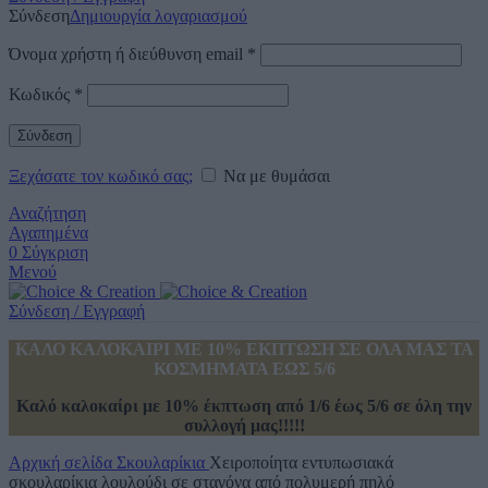
Σύνδεση
Δημιουργία λογαριασμού
Όνομα χρήστη ή διεύθυνση email
*
Κωδικός
*
Σύνδεση
Ξεχάσατε τον κωδικό σας;
Να με θυμάσαι
Αναζήτηση
Αγαπημένα
0
Σύγκριση
Μενού
Σύνδεση / Εγγραφή
ΚΑΛΟ ΚΑΛΟΚΑΙΡΙ ΜΕ 10% ΕΚΠΤΩΣΗ ΣΕ ΟΛΑ ΜΑΣ ΤΑ
ΚΟΣΜΗΜΑΤΑ ΕΩΣ 5/6
Καλό καλοκαίρι με 10% έκπτωση από 1/6 έως 5/6 σε όλη την
συλλογή μας!!!!!
Αρχική σελίδα
Σκουλαρίκια
Χειροποίητα εντυπωσιακά
σκουλαρίκια λουλούδι σε σταγόνα από πολυμερή πηλό