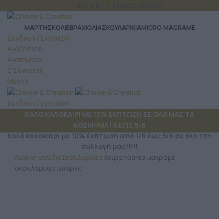
ΤΗΛ: 6980 957 299
| ΑΡ. Γ.Ε.Μ.Η.: 138026706000
ΜΆΡΤΗΣ
ΚΟΛΙΕ
ΒΡΑΧΙΟΛΙΑ
ΣΚΟΥΛΑΡΙΚΙΑ
MICRO MACRAME
Σύνδεση / Εγγραφή
Αναζήτηση
Αγαπημένα
0
Σύγκριση
Μενού
Σύνδεση / Εγγραφή
ΚΑΛΟ ΚΑΛΟΚΑΙΡΙ ΜΕ 10% ΕΚΠΤΩΣΗ ΣΕ ΟΛΑ ΜΑΣ ΤΑ
ΚΟΣΜΗΜΑΤΑ ΕΩΣ 5/6
Καλό καλοκαίρι με 10% έκπτωση από 1/6 έως 5/6 σε όλη την
συλλογή μας!!!!!
Αρχική σελίδα
Σκουλαρίκια
Χειροποίητα μακραμέ
σκουλαρίκια μπάρες