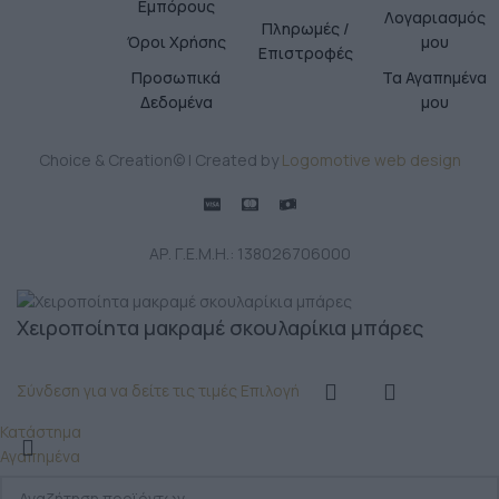
Εμπόρους
Λογαριασμός
Πληρωμές /
Όροι Χρήσης
μου
Επιστροφές
Προσωπικά
Τα Αγαπημένα
Δεδομένα
μου
Choice & Creation© | Created by
Logomotive web design
ΑΡ. Γ.Ε.Μ.Η.: 138026706000
Χειροποίητα μακραμέ σκουλαρίκια μπάρες
Σύνδεση για να δείτε τις τιμές
Επιλογή
Κατάστημα
Αγαπημένα