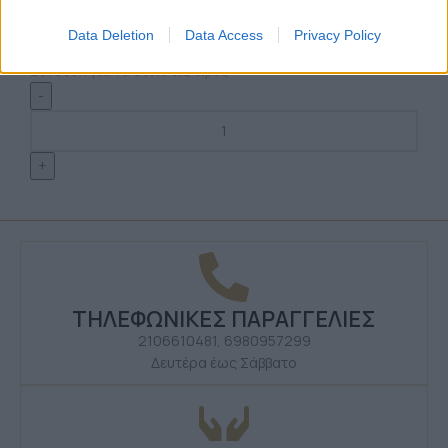
Διαθέσιμα Χρώματα: 29
Κολιέ
Data Deletion
Data Access
Privacy Policy
Κωδικός:
nec-169b
Σύνδεση για να δείτε τις τιμές
ΤΗΛΕΦΩΝΙΚΕΣ ΠΑΡΑΓΓΕΛΙΕΣ
2106610481, 6980957299
Δευτέρα έως Σάββατο