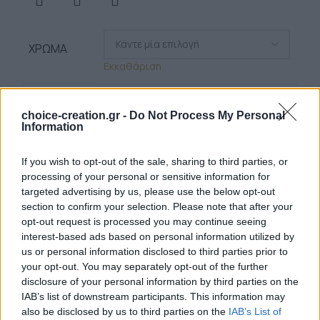
ΧΡΏΜΑ
Εκκαθάριση
choice-creation.gr -
Do Not Process My Personal
Information
If you wish to opt-out of the sale, sharing to third parties, or
processing of your personal or sensitive information for
Προσθήκη στο καλάθι
targeted advertising by us, please use the below opt-out
Χειροποίητο μακραμέ βραχιόλι μπάρες
section to confirm your selection. Please note that after your
opt-out request is processed you may continue seeing
Διαθέσιμα Χρώματα: 29
interest-based ads based on personal information utilized by
Βραχιόλια
us or personal information disclosed to third parties prior to
Κωδικός:
brac-169b
your opt-out. You may separately opt-out of the further
Σύνδεση για να δείτε τις τιμές
disclosure of your personal information by third parties on the
IAB’s list of downstream participants. This information may
also be disclosed by us to third parties on the
IAB’s List of