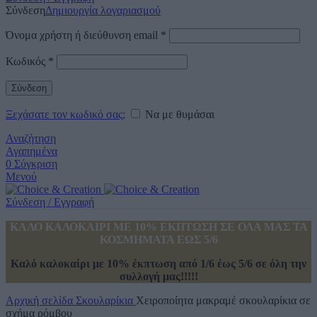
Σύνδεση
Δημιουργία λογαριασμού
Όνομα χρήστη ή διεύθυνση email
*
Κωδικός
*
Σύνδεση
Ξεχάσατε τον κωδικό σας;
Να με θυμάσαι
Αναζήτηση
Αγαπημένα
0
Σύγκριση
Μενού
Σύνδεση / Εγγραφή
ΚΑΛΟ ΚΑΛΟΚΑΙΡΙ ΜΕ 10% ΕΚΠΤΩΣΗ ΣΕ ΟΛΑ ΜΑΣ ΤΑ
ΚΟΣΜΗΜΑΤΑ ΕΩΣ 5/6
Καλό καλοκαίρι με 10% έκπτωση από 1/6 έως 5/6 σε όλη την
συλλογή μας!!!!!
Αρχική σελίδα
Σκουλαρίκια
Χειροποίητα μακραμέ σκουλαρίκια σε
σχήμα ρόμβου