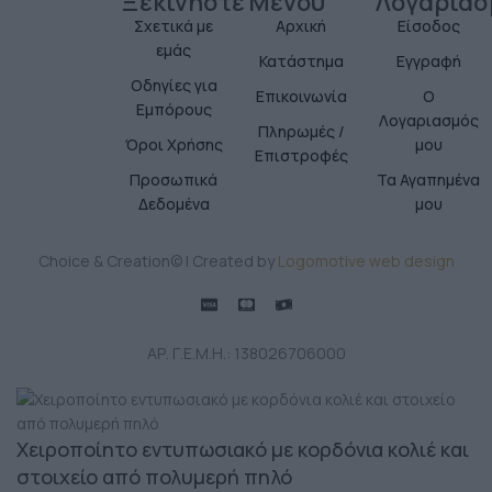
Ξεκινήστε
Μενού
Λογαριασ
Σχετικά με
Αρχική
Είσοδος
εμάς
Κατάστημα
Εγγραφή
Οδηγίες για
Επικοινωνία
Ο
Εμπόρους
Λογαριασμός
Πληρωμές /
Όροι Χρήσης
μου
Επιστροφές
Προσωπικά
Τα Αγαπημένα
Δεδομένα
μου
Choice & Creation© | Created by
Logomotive web design
ΑΡ. Γ.Ε.Μ.Η.: 138026706000
Χειροποίητο εντυπωσιακό με κορδόνια κολιέ και
στοιχείο από πολυμερή πηλό