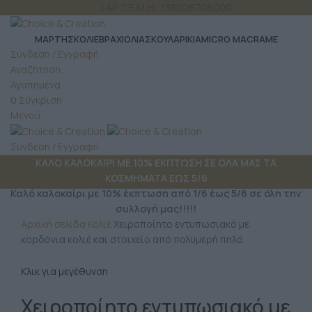
ΤΗΛ: 6980 957 299
| ΑΡ. Γ.Ε.Μ.Η.: 138026706000
ΜΆΡΤΗΣ
ΚΟΛΙΕ
ΒΡΑΧΙΟΛΙΑ
ΣΚΟΥΛΑΡΙΚΙΑ
MICRO MACRAME
Σύνδεση / Εγγραφή
Αναζήτηση
Αγαπημένα
0
Σύγκριση
Μενού
Σύνδεση / Εγγραφή
ΚΑΛΟ ΚΑΛΟΚΑΙΡΙ ΜΕ 10% ΕΚΠΤΩΣΗ ΣΕ ΟΛΑ ΜΑΣ ΤΑ
ΚΟΣΜΗΜΑΤΑ ΕΩΣ 5/6
Καλό καλοκαίρι με 10% έκπτωση από 1/6 έως 5/6 σε όλη την
συλλογή μας!!!!!
Αρχική σελίδα
Κολιέ
Χειροποίητο εντυπωσιακό με
κορδόνια κολιέ και στοιχείο από πολυμερή πηλό
Κλικ για μεγέθυνση
Χειροποίητο εντυπωσιακό με