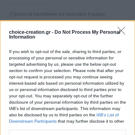
7
Προϊόντα πουλήθηκαν τις τελευταίες 3 ημέρες
Σύγκριση
+ Λίστα
choice-creation.gr -
Do Not Process My Personal
Information
10
Άτομα βλέπουν αυτό το Προϊόν τώρα!
Κωδικός προϊόντος:
20.16.0000116
Κατηγορία:
Κολιέ
If you wish to opt-out of the sale, sharing to third parties, or
Μάρκα:
Choice and Creation
processing of your personal or sensitive information for
targeted advertising by us, please use the below opt-out
Share:
section to confirm your selection. Please note that after your
ΠΕΡΙΓΡΑΦΉ
opt-out request is processed you may continue seeing
Περιγραφή
interest-based ads based on personal information utilized by
Χειροποίητο εντυπωσιακό με κορδόνια κολιέ και στοιχείο
us or personal information disclosed to third parties prior to
από πολυμερή πηλό
your opt-out. You may separately opt-out of the further
disclosure of your personal information by third parties on the
Είναι ανθεκτικό και δεν σπάει σε περίπτωση πτώσης!
IAB’s list of downstream participants. This information may
also be disclosed by us to third parties on the
IAB’s List of
Downstream Participants
that may further disclose it to other
third parties.