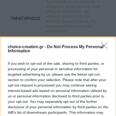
Σε αντίθεση με τον κεραμικό, ο
πολυμερής πηλός ψημένος είναι
ελαφρύς ανθεκτικός και
ισχυρός, γεγονός που τον
ΠΑΡΑΤΗΡΉΣΕΙΣ
καθιστά ιδανικό υλικό για τη
δημιουργία χειροποίητων
κοσμημάτων!
choice-creation.gr -
Do Not Process My Personal
6
Προϊόντα πουλήθηκαν τις τελευταίες 3 ημέρες
Information
Σύγκριση
+ Λίστα
If you wish to opt-out of the sale, sharing to third parties, or
processing of your personal or sensitive information for
11
Άτομα βλέπουν αυτό το Προϊόν τώρα!
targeted advertising by us, please use the below opt-out
section to confirm your selection. Please note that after your
Κωδικός προϊόντος:
20.16.0000123
Κατηγορία:
Κολιέ
opt-out request is processed you may continue seeing
Μάρκα:
Choice and Creation
interest-based ads based on personal information utilized by
us or personal information disclosed to third parties prior to
Share:
your opt-out. You may separately opt-out of the further
ΠΕΡΙΓΡΑΦΉ
disclosure of your personal information by third parties on the
Περιγραφή
IAB’s list of downstream participants. This information may
Χειροποίητο κολιέ σε ατσάλινη αλυσίδα και στοιχείο από