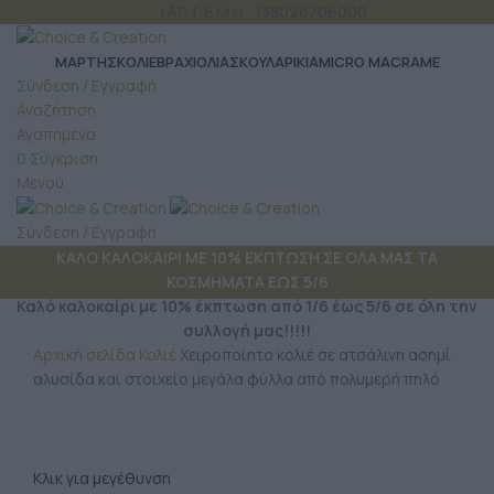
ΤΗΛ: 6980 957 299
| ΑΡ. Γ.Ε.Μ.Η.: 138026706000
ΜΆΡΤΗΣ
ΚΟΛΙΕ
ΒΡΑΧΙΟΛΙΑ
ΣΚΟΥΛΑΡΙΚΙΑ
MICRO MACRAME
Σύνδεση / Εγγραφή
Αναζήτηση
Αγαπημένα
0
Σύγκριση
Μενού
Σύνδεση / Εγγραφή
ΚΑΛΟ ΚΑΛΟΚΑΙΡΙ ΜΕ 10% ΕΚΠΤΩΣΗ ΣΕ ΟΛΑ ΜΑΣ ΤΑ
ΚΟΣΜΗΜΑΤΑ ΕΩΣ 5/6
Καλό καλοκαίρι με 10% έκπτωση από 1/6 έως 5/6 σε όλη την
συλλογή μας!!!!!
Αρχική σελίδα
Κολιέ
Χειροποίητο κολιέ σε ατσάλινη ασημί
αλυσίδα και στοιχείο μεγάλα φύλλα από πολυμερή πηλό
Κλικ για μεγέθυνση