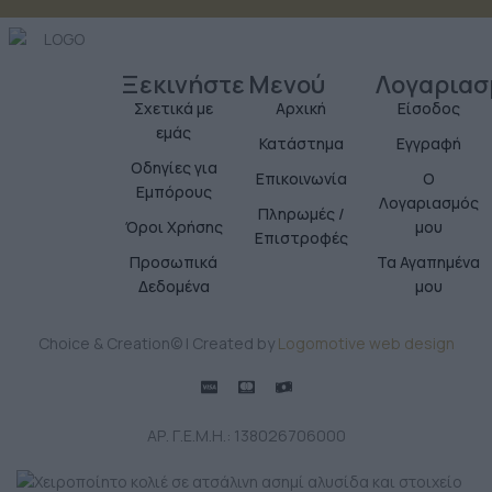
Ξεκινήστε
Μενού
Λογαριασ
Σχετικά με
Αρχική
Είσοδος
εμάς
Κατάστημα
Εγγραφή
Οδηγίες για
Επικοινωνία
Ο
Εμπόρους
Λογαριασμός
Πληρωμές /
Όροι Χρήσης
μου
Επιστροφές
Προσωπικά
Τα Αγαπημένα
Δεδομένα
μου
Choice & Creation© | Created by
Logomotive web design
ΑΡ. Γ.Ε.Μ.Η.: 138026706000