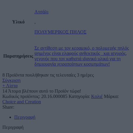
Ατσάλι
Υλικό
,
ΠΟΛΥΜΕΡΙΚΟΣ ΠΗΛΟΣ
Σε αντίθεση με τον κεραμικό, ο πολυμερής πηλός
ψημένος είναι ελαφρύς ανθεκτικός και ισχυρός,
Παρατηρήσεις
γεγονός που τον καθιστά ιδανικό υλικό για τη
δημιουργία χειροποίητων κοσμημάτων!
8
Προϊόντα πουλήθηκαν τις τελευταίες 3 ημέρες
Σύγκριση
+ Λίστα
14
Άτομα βλέπουν αυτό το Προϊόν τώρα!
Κωδικός προϊόντος:
20.16.000085
Κατηγορία:
Κολιέ
Μάρκα:
Choice and Creation
Share:
Περιγραφή
Περιγραφή