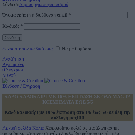
Σύνδεση
Δημιουργία λογαριασμού
Όνομα χρήστη ή διεύθυνση email
*
Κωδικός
*
Σύνδεση
Ξεχάσατε τον κωδικό σας;
Να με θυμάσαι
Αναζήτηση
Αγαπημένα
0
Σύγκριση
Μενού
Σύνδεση / Εγγραφή
ΚΑΛΟ ΚΑΛΟΚΑΙΡΙ ΜΕ 10% ΕΚΠΤΩΣΗ ΣΕ ΟΛΑ ΜΑΣ ΤΑ
ΚΟΣΜΗΜΑΤΑ ΕΩΣ 5/6
Καλό καλοκαίρι με 10% έκπτωση από 1/6 έως 5/6 σε όλη την
συλλογή μας!!!!!
Αρχική σελίδα
Κολιέ
Χειροποίητο κολιέ σε ατσάλινη ασημί
αλυσίδα και στοιχείο σταγόνα λουλούδι από πολυμερή πηλό