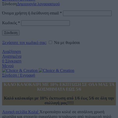
Σύνδεση
Δημιουργία λογαριασμού
Όνομα χρήστη ή διεύθυνση email
*
Κωδικός
*
Σύνδεση
Ξεχάσατε τον κωδικό σας;
Να με θυμάσαι
Αναζήτηση
Αγαπημένα
0
Σύγκριση
Μενού
Σύνδεση / Εγγραφή
ΚΑΛΟ ΚΑΛΟΚΑΙΡΙ ΜΕ 10% ΕΚΠΤΩΣΗ ΣΕ ΟΛΑ ΜΑΣ ΤΑ
ΚΟΣΜΗΜΑΤΑ ΕΩΣ 5/6
Καλό καλοκαίρι με 10% έκπτωση από 1/6 έως 5/6 σε όλη την
συλλογή μας!!!!!
Αρχική σελίδα
Κολιέ
Χειροποίητο κολιέ σε ατσάλινη χρυσή
αλυσίδα και στοιχείο σφυρήλατο τετράγωνο από πολυμερή πηλό