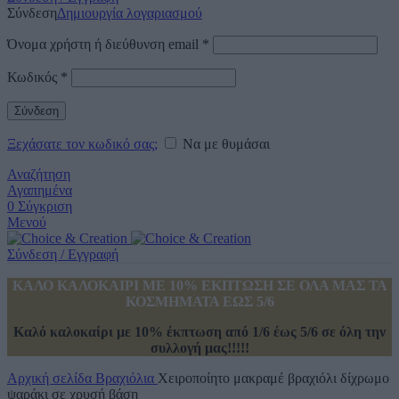
Σύνδεση
Δημιουργία λογαριασμού
Όνομα χρήστη ή διεύθυνση email
*
Κωδικός
*
Σύνδεση
Ξεχάσατε τον κωδικό σας;
Να με θυμάσαι
Αναζήτηση
Αγαπημένα
0
Σύγκριση
Μενού
Σύνδεση / Εγγραφή
ΚΑΛΟ ΚΑΛΟΚΑΙΡΙ ΜΕ 10% ΕΚΠΤΩΣΗ ΣΕ ΟΛΑ ΜΑΣ ΤΑ
ΚΟΣΜΗΜΑΤΑ ΕΩΣ 5/6
Καλό καλοκαίρι με 10% έκπτωση από 1/6 έως 5/6 σε όλη την
συλλογή μας!!!!!
Αρχική σελίδα
Βραχιόλια
Χειροποίητο μακραμέ βραχιόλι δίχρωμο
ψαράκι σε χρυσή βάση