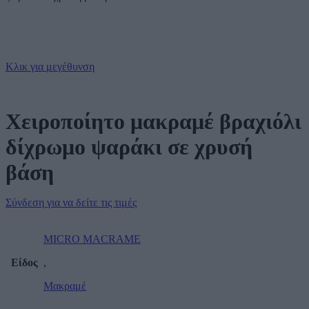
Κλικ για μεγέθυνση
Χειροποίητο μακραμέ βραχιόλι
δίχρωμο ψαράκι σε χρυσή
βάση
Σύνδεση για να δείτε τις τιμές
MICRO MACRAME
Είδος
,
Μακραμέ