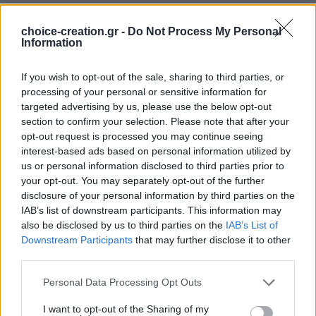
ΚΟΡΔΟΝΙ 0.8MM
ΥΛΙΚΌ
choice-creation.gr -
Do Not Process My Personal
Information
8
Προϊόντα πουλήθηκαν τις τελευταίες 3 ημέρες
If you wish to opt-out of the sale, sharing to third parties, or
Σύγκριση
+ Λίστα
processing of your personal or sensitive information for
targeted advertising by us, please use the below opt-out
7
Άτομα βλέπουν αυτό το Προϊόν τώρα!
section to confirm your selection. Please note that after your
opt-out request is processed you may continue seeing
Κωδικός προϊόντος:
L500
Κατηγορία:
Βραχιόλια
Μάρκα:
interest-based ads based on personal information utilized by
Choice and Creation
us or personal information disclosed to third parties prior to
your opt-out. You may separately opt-out of the further
Share:
disclosure of your personal information by third parties on the
ΠΕΡΙΓΡΑΦΉ
IAB’s list of downstream participants. This information may
Περιγραφή
also be disclosed by us to third parties on the
IAB’s List of
Χειροποίητο μακραμέ βραχιόλι λεμόνι σε χρυσή βάση με
Downstream Participants
that may further disclose it to other
νήμα 0.8 mm
third parties.
Personal Data Processing Opt Outs
I want to opt-out of the Sharing of my