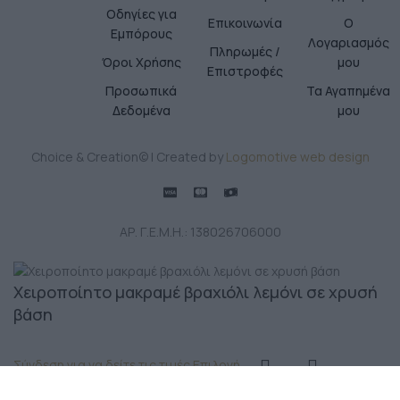
Οδηγίες για
Επικοινωνία
Ο
Εμπόρους
Λογαριασμός
Πληρωμές /
Όροι Χρήσης
μου
Επιστροφές
Προσωπικά
Τα Αγαπημένα
Δεδομένα
μου
Choice & Creation© | Created by
Logomotive web design
ΑΡ. Γ.Ε.Μ.Η.: 138026706000
Χειροποίητο μακραμέ βραχιόλι λεμόνι σε χρυσή
βάση
Σύνδεση για να δείτε τις τιμές
Επιλογή
Κατάστημα