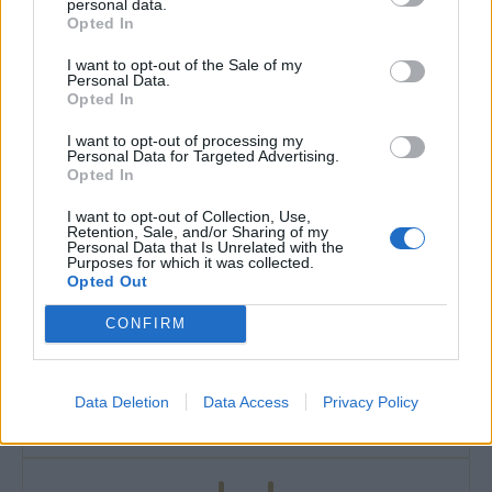
personal data.
Opted In
I want to opt-out of the Sale of my
Personal Data.
Opted In
I want to opt-out of processing my
Personal Data for Targeted Advertising.
Opted In
I want to opt-out of Collection, Use,
Retention, Sale, and/or Sharing of my
Personal Data that Is Unrelated with the
Purposes for which it was collected.
Opted Out
CONFIRM
ΤΗΛΕΦΩΝΙΚΕΣ ΠΑΡΑΓΓΕΛΙΕΣ
Data Deletion
Data Access
Privacy Policy
2106610481, 6980957299
Δευτέρα έως Σάββατο