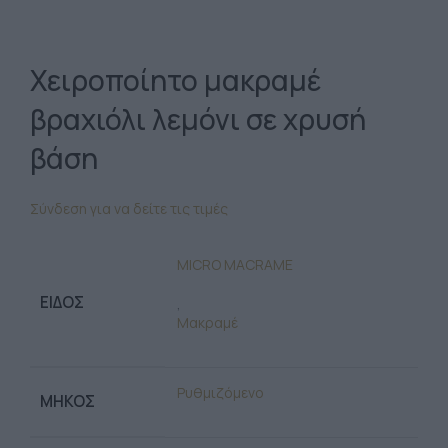
Χειροποίητο μακραμέ
βραχιόλι λεμόνι σε χρυσή
βάση
Σύνδεση για να δείτε τις τιμές
MICRO MACRAME
ΕΊΔΟΣ
,
Μακραμέ
Ρυθμιζόμενο
ΜΉΚΟΣ