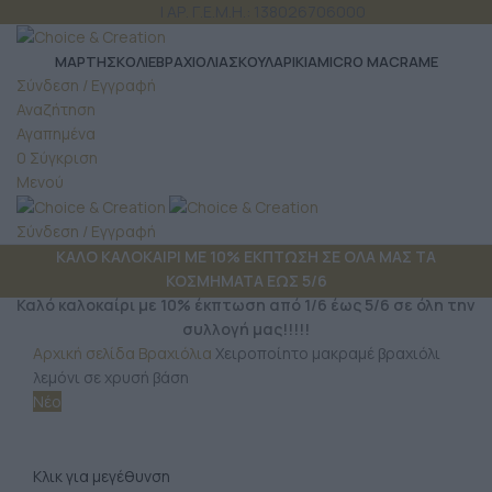
ΤΗΛ: 6980 957 299
| ΑΡ. Γ.Ε.Μ.Η.: 138026706000
ΜΆΡΤΗΣ
ΚΟΛΙΕ
ΒΡΑΧΙΟΛΙΑ
ΣΚΟΥΛΑΡΙΚΙΑ
MICRO MACRAME
Σύνδεση / Εγγραφή
Αναζήτηση
Αγαπημένα
0
Σύγκριση
Μενού
Σύνδεση / Εγγραφή
ΚΑΛΟ ΚΑΛΟΚΑΙΡΙ ΜΕ 10% ΕΚΠΤΩΣΗ ΣΕ ΟΛΑ ΜΑΣ ΤΑ
ΚΟΣΜΗΜΑΤΑ ΕΩΣ 5/6
Καλό καλοκαίρι με 10% έκπτωση από 1/6 έως 5/6 σε όλη την
συλλογή μας!!!!!
Αρχική σελίδα
Βραχιόλια
Χειροποίητο μακραμέ βραχιόλι
λεμόνι σε χρυσή βάση
Νέο
Κλικ για μεγέθυνση