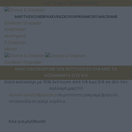
ΤΗΛ: 6980 957 299
| ΑΡ. Γ.Ε.Μ.Η.: 138026706000
ΜΆΡΤΗΣ
ΚΟΛΙΕ
ΒΡΑΧΙΟΛΙΑ
ΣΚΟΥΛΑΡΙΚΙΑ
MICRO MACRAME
Σύνδεση / Εγγραφή
Αναζήτηση
Αγαπημένα
0
Σύγκριση
Μενού
Σύνδεση / Εγγραφή
ΚΑΛΟ ΚΑΛΟΚΑΙΡΙ ΜΕ 10% ΕΚΠΤΩΣΗ ΣΕ ΟΛΑ ΜΑΣ ΤΑ
ΚΟΣΜΗΜΑΤΑ ΕΩΣ 5/6
Καλό καλοκαίρι με 10% έκπτωση από 1/6 έως 5/6 σε όλη την
συλλογή μας!!!!!
Αρχική σελίδα
Βραχιόλια
Χειροποίητο μακραμέ βραχιόλι
πεταλούδα σε ασημί κορδόνι
Κλικ για μεγέθυνση