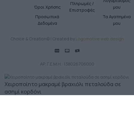
Λογαριασμός
Πληρωμές /
Όροι Χρήσης
μου
Επιστροφές
Προσωπικά
Τα Αγαπημένα
Δεδομένα
μου
Choice & Creation© | Created by
Logomotive web design
ΑΡ. Γ.Ε.Μ.Η.: 138026706000
Χειροποίητο μακραμέ βραχιόλι πεταλούδα σε
ασημί κορδόνι
Σύνδεση για να δείτε τις τιμές
Επιλογή
Κατάστημα
Αγαπημένα