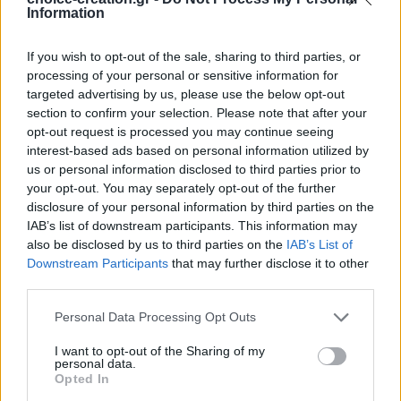
Information
Σύγκριση
+ Λίστα
If you wish to opt-out of the sale, sharing to third parties, or
11
Άτομα βλέπουν αυτό το Προϊόν τώρα!
processing of your personal or sensitive information for
targeted advertising by us, please use the below opt-out
Κωδικός προϊόντος:
p123
Κατηγορία:
Βραχιόλια
Μάρκα:
section to confirm your selection. Please note that after your
Choice and Creation
opt-out request is processed you may continue seeing
interest-based ads based on personal information utilized by
Share:
us or personal information disclosed to third parties prior to
ΠΕΡΙΓΡΑΦΉ
your opt-out. You may separately opt-out of the further
Περιγραφή
disclosure of your personal information by third parties on the
Χειροποίητο μακραμέ βραχιόλι πεταλούδα σε ασημί
IAB’s list of downstream participants. This information may
κορδόνι
also be disclosed by us to third parties on the
IAB’s List of
Downstream Participants
that may further disclose it to other
third parties.
Personal Data Processing Opt Outs
I want to opt-out of the Sharing of my
personal data.
Opted In