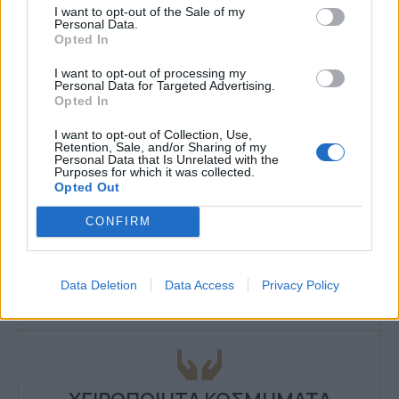
I want to opt-out of the Sale of my
Personal Data.
Opted In
I want to opt-out of processing my
Personal Data for Targeted Advertising.
Opted In
I want to opt-out of Collection, Use,
Retention, Sale, and/or Sharing of my
Personal Data that Is Unrelated with the
Purposes for which it was collected.
Opted Out
CONFIRM
ΤΗΛΕΦΩΝΙΚΕΣ ΠΑΡΑΓΓΕΛΙΕΣ
Data Deletion
Data Access
Privacy Policy
2106610481, 6980957299
Δευτέρα έως Σάββατο