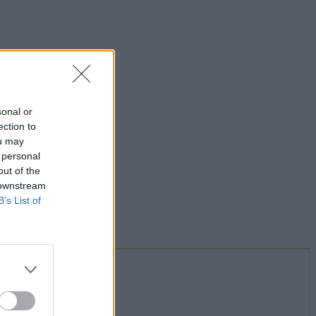
sonal or
ection to
ou may
 personal
out of the
 downstream
B’s List of