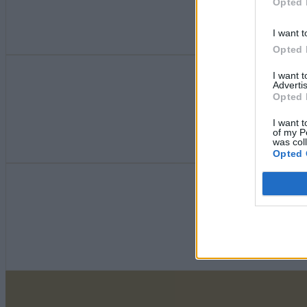
Opted 
I want t
Opted 
I want 
Advertis
Opted 
I want t
of my P
was col
Opted 