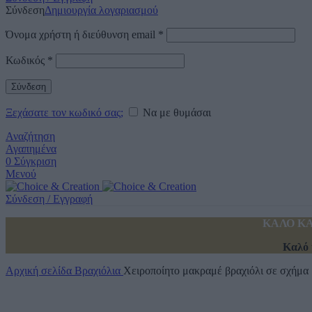
Σύνδεση
Δημιουργία λογαριασμού
Όνομα χρήστη ή διεύθυνση email
*
Κωδικός
*
Σύνδεση
Ξεχάσατε τον κωδικό σας;
Να με θυμάσαι
Αναζήτηση
Αγαπημένα
0
Σύγκριση
Μενού
Σύνδεση / Εγγραφή
ΚΑΛΟ ΚΑ
Καλό 
Αρχική σελίδα
Βραχιόλια
Χειροποίητο μακραμέ βραχιόλι σε σχήμα 