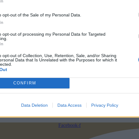
In
2106610481, 6980957299
o opt-out of the Sale of my Personal Data.
Δευτέρα έως Σάββατο
In
to opt-out of processing my Personal Data for Targeted
ing.
In
ΧΕΙΡΟΠΟΙΗΤΑ ΚΟΣΜΗΜΑΤΑ
o opt-out of Collection, Use, Retention, Sale, and/or Sharing
ersonal Data that Is Unrelated with the Purposes for which it
lected.
Ανακαλύψτε μεγάλο πλήθος μοναδικών χειροποίητων κοσμημάτων
Out
CONFIRM
ΠΛΗΡΩΣΤΕ ΜΕ ΑΣΦΑΛΕΙΑ
Data Deletion
Data Access
Privacy Policy
Τραπεζική Κατάθεση
Facebook-f