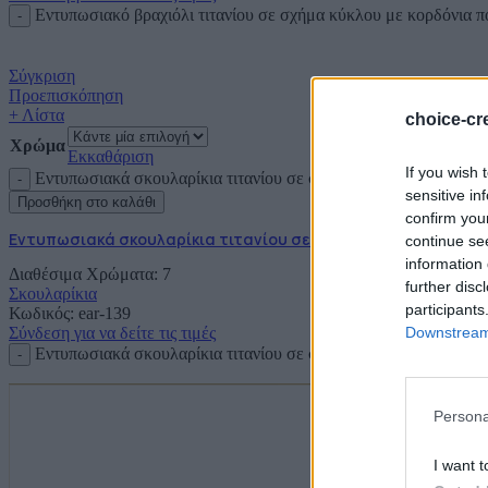
Εντυπωσιακό βραχιόλι τιτανίου σε σχήμα κύκλου με κορδόνια 
Σύγκριση
Προεπισκόπηση
+ Λίστα
choice-cre
Χρώμα
Εκκαθάριση
If you wish 
Εντυπωσιακά σκουλαρίκια τιτανίου σε σχήμα κύκλου ποσότητα
sensitive in
Προσθήκη στο καλάθι
confirm you
Εντυπωσιακά σκουλαρίκια τιτανίου σε σχήμα κύκλου
continue se
information 
Διαθέσιμα Χρώματα: 7
further disc
Σκουλαρίκια
participants
Κωδικός:
ear-139
Downstream 
Σύνδεση για να δείτε τις τιμές
Εντυπωσιακά σκουλαρίκια τιτανίου σε σχήμα κύκλου ποσότητα
Persona
I want t