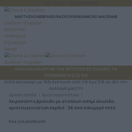
ΤΗΛ: 6980 957 299
| ΑΡ. Γ.Ε.Μ.Η.: 138026706000
ΜΆΡΤΗΣ
ΚΟΛΙΕ
ΒΡΑΧΙΟΛΙΑ
ΣΚΟΥΛΑΡΙΚΙΑ
MICRO MACRAME
Σύνδεση / Εγγραφή
Αναζήτηση
Αγαπημένα
0
Σύγκριση
Μενού
Σύνδεση / Εγγραφή
ΚΑΛΟ ΚΑΛΟΚΑΙΡΙ ΜΕ 10% ΕΚΠΤΩΣΗ ΣΕ ΟΛΑ ΜΑΣ ΤΑ
ΚΟΣΜΗΜΑΤΑ ΕΩΣ 5/6
Καλό καλοκαίρι με 10% έκπτωση από 1/6 έως 5/6 σε όλη την
συλλογή μας!!!!!
Αρχική σελίδα
Χριστουγεννιάτικα
Χειροποίητο βραχιόλι με ατσάλινη ασημί αλυσίδα ,
χριστουγεννιάτικη καρδιά ΄26 από πολυμερή πηλό
Κλικ για μεγέθυνση