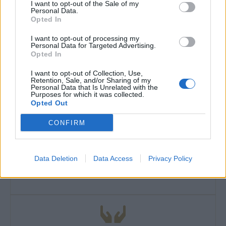
I want to opt-out of the Sale of my
Personal Data.
Opted In
I want to opt-out of processing my
Personal Data for Targeted Advertising.
Opted In
I want to opt-out of Collection, Use,
Retention, Sale, and/or Sharing of my
Personal Data that Is Unrelated with the
Purposes for which it was collected.
Opted Out
CONFIRM
ΤΗΛΕΦΩΝΙΚΕΣ ΠΑΡΑΓΓΕΛΙΕΣ
Data Deletion
Data Access
Privacy Policy
2106610481, 6980957299
Δευτέρα έως Σάββατο