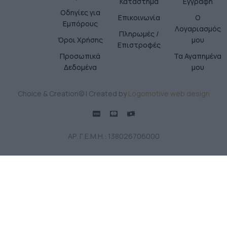
Κατάστημα
Εγγραφή
Οδηγίες για
Επικοινωνία
Ο
Εμπόρους
Λογαριασμός
Πληρωμές /
Όροι Χρήσης
μου
Επιστροφές
Προσωπικά
Τα Αγαπημένα
Δεδομένα
μου
Choice & Creation© | Created by
Logomotive web design
ΑΡ. Γ.Ε.Μ.Η.: 138026706000
Χειροποίητο βραχιόλι με ατσάλινη ασημί
αλυσίδα , χριστουγεννιάτικη καρδιά ΄26 από
πολυμερή πηλό