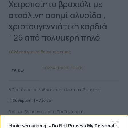
Χειροποίητο βραχιόλι με
ατσάλινη ασημί αλυσίδα ,
χριστουγεννιάτικη καρδιά
΄26 από πολυμερή πηλό
Σύνδεση για να δείτε τις τιμές
ΠΟΛΥΜΕΡΙΚΟΣ ΠΗΛΟΣ
ΥΛΙΚΌ
8
Προϊόντα πουλήθηκαν τις τελευταίες 3 ημέρες
Σύγκριση
+ Λίστα
5
Άτομα βλέπουν αυτό το Προϊόν τώρα!
Κωδικός προϊόντος:
90.00059
Κατηγορία:
choice-creation.gr -
Do Not Process My Personal