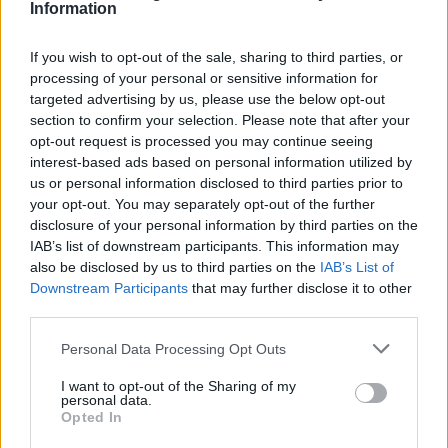
Χριστουγεννιάτικα
Μάρκα:
Choice and Creation
Information
Share:
If you wish to opt-out of the sale, sharing to third parties, or
ΠΕΡΙΓΡΑΦΉ
processing of your personal or sensitive information for
Περιγραφή
targeted advertising by us, please use the below opt-out
Χειροποίητο βραχιόλι από πολυμερή πηλό.Είναι ανθεκτικό
section to confirm your selection. Please note that after your
και δεν σπάει με την πτώση!
opt-out request is processed you may continue seeing
interest-based ads based on personal information utilized by
us or personal information disclosed to third parties prior to
your opt-out. You may separately opt-out of the further
disclosure of your personal information by third parties on the
IAB’s list of downstream participants. This information may
also be disclosed by us to third parties on the
IAB’s List of
Downstream Participants
that may further disclose it to other
third parties.
Personal Data Processing Opt Outs
I want to opt-out of the Sharing of my
personal data.
Opted In