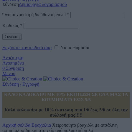
Σύνδεση
Δημιουργία λογαριασμού
Όνομα χρήστη ή διεύθυνση email
*
Κωδικός
*
Σύνδεση
Ξεχάσατε τον κωδικό σας;
Να με θυμάσαι
Αναζήτηση
Αγαπημένα
0
Σύγκριση
Μενού
Σύνδεση / Εγγραφή
ΚΑΛΟ ΚΑΛΟΚΑΙΡΙ ΜΕ 10% ΕΚΠΤΩΣΗ ΣΕ ΟΛΑ ΜΑΣ ΤΑ
ΚΟΣΜΗΜΑΤΑ ΕΩΣ 5/6
Καλό καλοκαίρι με 10% έκπτωση από 1/6 έως 5/6 σε όλη την
συλλογή μας!!!!!
Αρχική σελίδα
Βραχιόλια
Χειροποίητο βραχιόλι με ατσάλινη
ασημί αλυσίδα και στοιχείο από πολυμερή πηλό