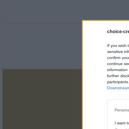
choice-cre
If you wish 
sensitive in
confirm you
continue se
information 
further disc
participants
Downstream 
Persona
I want t