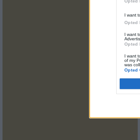
Opted 
I want t
Opted 
I want 
Advertis
Opted 
I want t
of my P
was col
Opted 