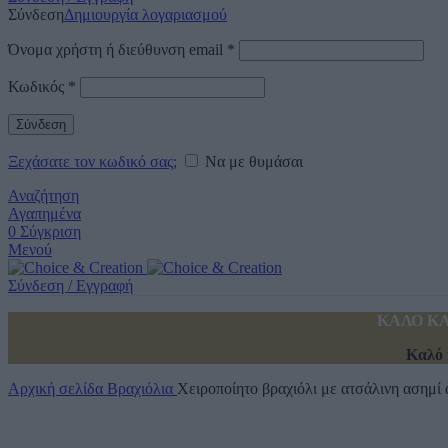
Σύνδεση
Δημιουργία λογαριασμού
Όνομα χρήστη ή διεύθυνση email
*
Κωδικός
*
Σύνδεση
Ξεχάσατε τον κωδικό σας;
Να με θυμάσαι
Αναζήτηση
Αγαπημένα
0
Σύγκριση
Μενού
Σύνδεση / Εγγραφή
ΚΑΛΟ ΚΑ
Καλό 
Αρχική σελίδα
Βραχιόλια
Χειροποίητο βραχιόλι με ατσάλινη ασημί