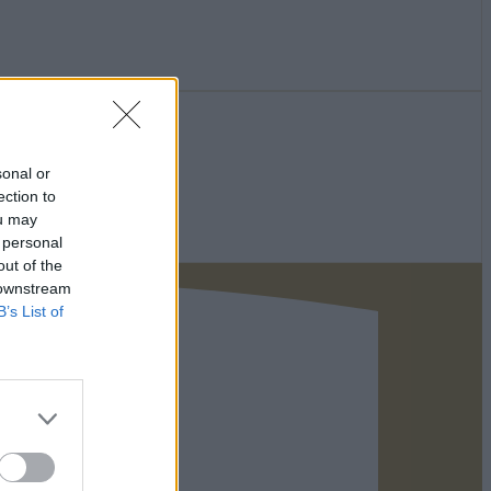
sonal or
ection to
ou may
 personal
out of the
 downstream
B’s List of