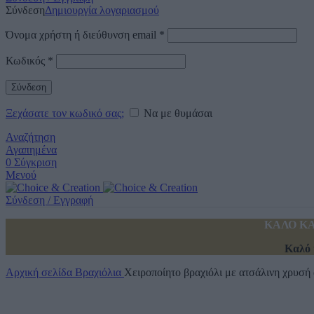
Σύνδεση
Δημιουργία λογαριασμού
Όνομα χρήστη ή διεύθυνση email
*
Κωδικός
*
Σύνδεση
Ξεχάσατε τον κωδικό σας;
Να με θυμάσαι
Αναζήτηση
Αγαπημένα
0
Σύγκριση
Μενού
Σύνδεση / Εγγραφή
ΚΑΛΟ ΚΑ
Καλό 
Αρχική σελίδα
Βραχιόλια
Χειροποίητο βραχιόλι με ατσάλινη χρυσή