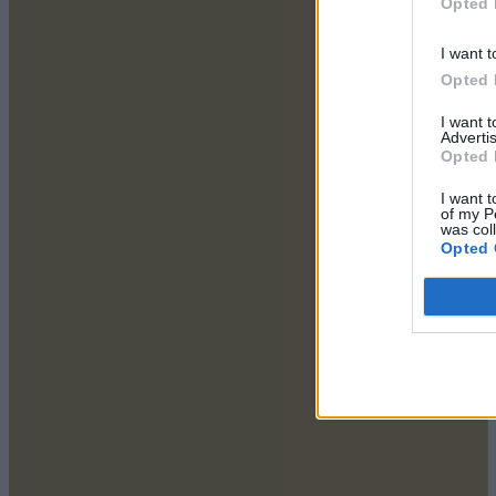
Opted 
I want t
Opted 
I want 
Advertis
Opted 
I want t
of my P
was col
Opted 