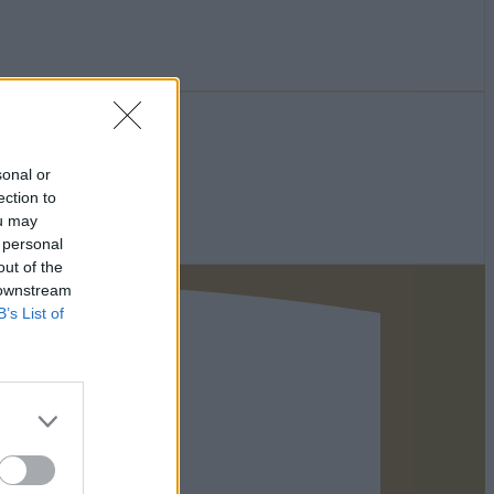
sonal or
ection to
ou may
 personal
out of the
 downstream
B’s List of