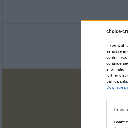
choice-cre
If you wish 
sensitive in
confirm you
continue se
information 
further disc
participants
Downstream 
Persona
I want t