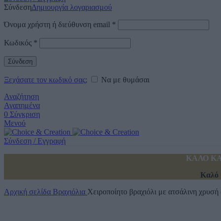
Σύνδεση
Δημιουργία λογαριασμού
Όνομα χρήστη ή διεύθυνση email
*
Κωδικός
*
Σύνδεση
Ξεχάσατε τον κωδικό σας;
Να με θυμάσαι
Αναζήτηση
Αγαπημένα
0
Σύγκριση
Μενού
Σύνδεση / Εγγραφή
ΚΑΛΟ ΚΑ
Καλό 
Αρχική σελίδα
Βραχιόλια
Χειροποίητο βραχιόλι με ατσάλινη χρυσή