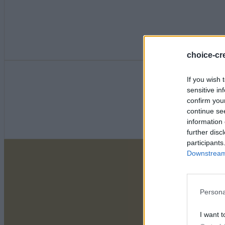
choice-cre
If you wish 
sensitive in
confirm you
continue se
information 
further disc
participants
Downstream 
Persona
I want t