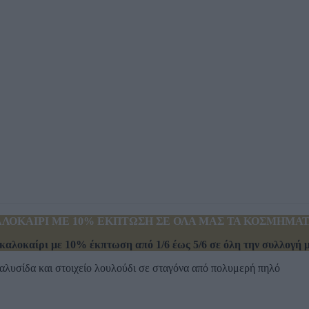
ΛΟΚΑΙΡΙ ΜΕ 10% ΕΚΠΤΩΣΗ ΣΕ ΟΛΑ ΜΑΣ ΤΑ ΚΟΣΜΗΜΑΤΑ
καλοκαίρι με 10% έκπτωση από 1/6 έως 5/6 σε όλη την συλλογή μα
 αλυσίδα και στοιχείο λουλούδι σε σταγόνα από πολυμερή πηλό