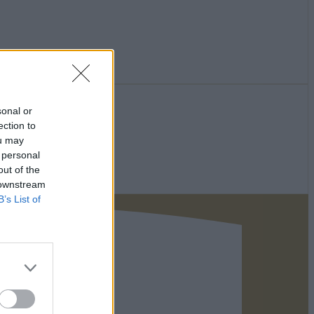
sonal or
ection to
ou may
 personal
out of the
 downstream
B’s List of