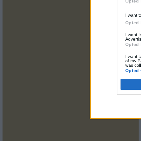
Opted 
I want t
Opted 
I want 
Advertis
Opted 
I want t
of my P
was col
Opted 