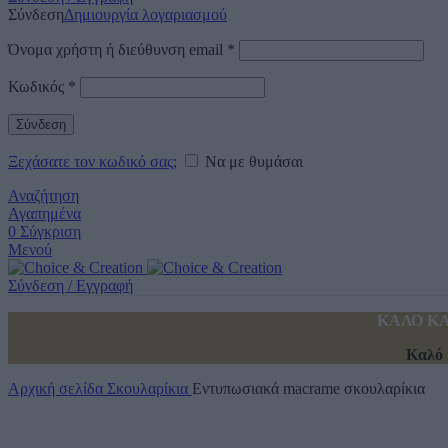
Σύνδεση
Δημιουργία λογαριασμού
Όνομα χρήστη ή διεύθυνση email
*
Κωδικός
*
Σύνδεση
Ξεχάσατε τον κωδικό σας;
Να με θυμάσαι
Αναζήτηση
Αγαπημένα
0
Σύγκριση
Μενού
Σύνδεση / Εγγραφή
ΚΑΛΟ ΚΑ
Καλό 
Αρχική σελίδα
Σκουλαρίκια
Εντυπωσιακά macrame σκουλαρίκια