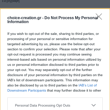
Περιγραφή
Υπάρχει η δυνατότητα επιλογής σε χρώμα αλυσίδας ή στοιχείου
choice-creation.gr -
Do Not Process My Personal
μετά από συνεννόηση !
Information
Μια γνωριμία με τον πολυμερή πηλό για όσους δεν το
If you wish to opt-out of the sale, sharing to third parties, or
γνωρίζουν,σε αντίθεση με τον κεραμικό, ο πολυμερής πηλός
ψημένος είναι ανθεκτικός και ισχυρός, γεγονός που τον καθιστά
processing of your personal or sensitive information for
ιδανικό υλικό για τη δημιουργία χειροποίητων κοσμημάτων,
targeted advertising by us, please use the below opt-out
επίσης, ένα πολύ σημαντικό χαρακτηριστικό του είναι ότι δεν είναι
section to confirm your selection. Please note that after your
τοξικός και έχει αποδειχθεί ότι είναι απόλυτα ασφαλές από παιδιά
opt-out request is processed you may continue seeing
και ενήλικες!
interest-based ads based on personal information utilized by
us or personal information disclosed to third parties prior to
your opt-out. You may separately opt-out of the further
disclosure of your personal information by third parties on the
IAB’s list of downstream participants. This information may
also be disclosed by us to third parties on the
IAB’s List of
ΤΗΛΕΦΩΝΙΚΕΣ ΠΑΡΑΓΓΕΛΙΕΣ
Downstream Participants
that may further disclose it to other
2106610481, 6980957299
third parties.
Δευτέρα έως Σάββατο
Personal Data Processing Opt Outs