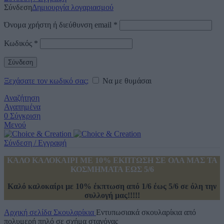
Σύνδεση
Δημιουργία λογαριασμού
Όνομα χρήστη ή διεύθυνση email
*
Κωδικός
*
Σύνδεση
Ξεχάσατε τον κωδικό σας;
Να με θυμάσαι
Αναζήτηση
Αγαπημένα
0
Σύγκριση
Μενού
Σύνδεση / Εγγραφή
ΚΑΛΟ ΚΑΛΟΚΑΙΡΙ ΜΕ 10% ΕΚΠΤΩΣΗ ΣΕ ΟΛΑ ΜΑΣ ΤΑ
ΚΟΣΜΗΜΑΤΑ ΕΩΣ 5/6
Καλό καλοκαίρι με 10% έκπτωση από 1/6 έως 5/6 σε όλη την
συλλογή μας!!!!!
Αρχική σελίδα
Σκουλαρίκια
Εντυπωσιακά σκουλαρίκια από
πολυμερή πηλό σε σχήμα σταγόνας