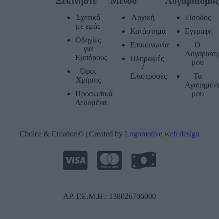
Ξεκινήστε
Μενού
Λογαριασμό
Σχετικά
Αρχική
Είσοδος
με εμάς
Κατάστημα
Εγγραφή
Οδηγίες
Επικοινωνία
Ο
για
Λογαριασ
Εμπόρους
Πληρωμές
μου
/
Όροι
Επιστροφές
Τα
Χρήσης
Αγαπημέν
Προσωπικά
μου
Δεδομένα
Choice & Creation© | Created by
Logomotive web design
ΑΡ. Γ.Ε.Μ.Η.: 138026706000