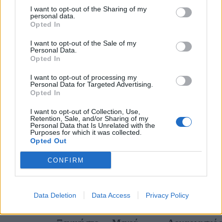
I want to opt-out of the Sharing of my
personal data.
Opted In
ΧΕΙΡΟΠΟΙΗΤΑ ΚΟΣΜΗΜΑΤΑ
I want to opt-out of the Sale of my
Ανακαλύψτε μεγάλο πλήθος μοναδικών χειροποίητων
Personal Data.
κοσμημάτων
Opted In
I want to opt-out of processing my
Personal Data for Targeted Advertising.
Opted In
ΠΛΗΡΩΣΤΕ ΜΕ ΑΣΦΑΛΕΙΑ
I want to opt-out of Collection, Use,
Retention, Sale, and/or Sharing of my
Personal Data that Is Unrelated with the
Τραπεζική Κατάθεση
Purposes for which it was collected.
Opted Out
CONFIRM
Data Deletion
Data Access
Privacy Policy