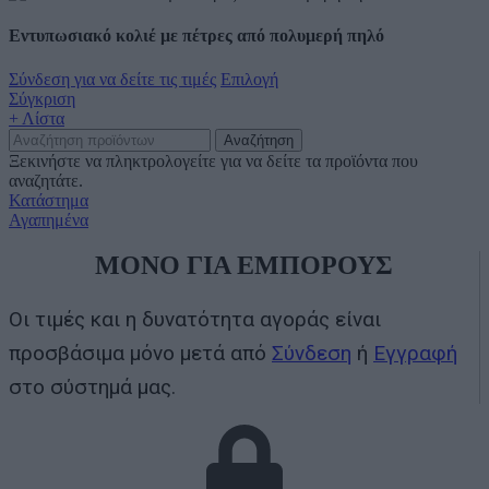
Εντυπωσιακό κολιέ με πέτρες από πολυμερή πηλό
Σύνδεση για να δείτε τις τιμές
Επιλογή
Σύγκριση
+ Λίστα
Αναζήτηση
Ξεκινήστε να πληκτρολογείτε για να δείτε τα προϊόντα που
αναζητάτε.
Κατάστημα
Αγαπημένα
ΜΟΝΟ ΓΙΑ ΕΜΠΟΡΟΥΣ
Οι τιμές και η δυνατότητα αγοράς είναι
προσβάσιμα μόνο μετά από
Σύνδεση
ή
Εγγραφή
στο σύστημά μας.