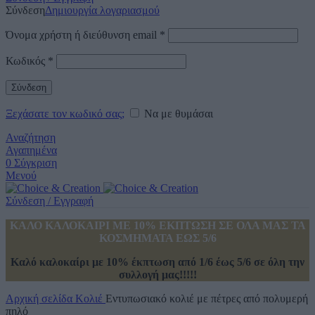
Σύνδεση
Δημιουργία λογαριασμού
Όνομα χρήστη ή διεύθυνση email
*
Κωδικός
*
Σύνδεση
Ξεχάσατε τον κωδικό σας;
Να με θυμάσαι
Αναζήτηση
Αγαπημένα
0
Σύγκριση
Μενού
Σύνδεση / Εγγραφή
ΚΑΛΟ ΚΑΛΟΚΑΙΡΙ ΜΕ 10% ΕΚΠΤΩΣΗ ΣΕ ΟΛΑ ΜΑΣ ΤΑ
ΚΟΣΜΗΜΑΤΑ ΕΩΣ 5/6
Καλό καλοκαίρι με 10% έκπτωση από 1/6 έως 5/6 σε όλη την
συλλογή μας!!!!!
Αρχική σελίδα
Κολιέ
Εντυπωσιακό κολιέ με πέτρες από πολυμερή
πηλό