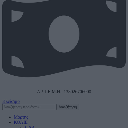
ΑΡ. Γ.Ε.Μ.Η.: 138026706000
Κλείσιμο
Αναζήτηση
Μάρτης
ΚΟΛΙΕ
ΟΛΑ