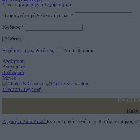
Σύνδεση
Δημιουργία λογαριασμού
Όνομα χρήστη ή διεύθυνση email
*
Κωδικός
*
Σύνδεση
Ξεχάσατε τον κωδικό σας;
Να με θυμάσαι
Αναζήτηση
Αγαπημένα
0
Σύγκριση
Μενού
Σύνδεση / Εγγραφή
ΚΑΛΟ ΚΑ
Καλό 
Αρχική σελίδα
Κολιέ
Εντυπωσιακό κολιέ με ρυθμιζόμενο μήκος, στ