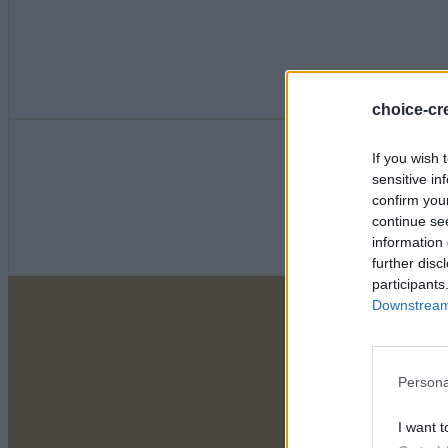
choice-cre
If you wish 
sensitive in
confirm you
continue se
information 
further disc
participants
Downstream 
Persona
I want t