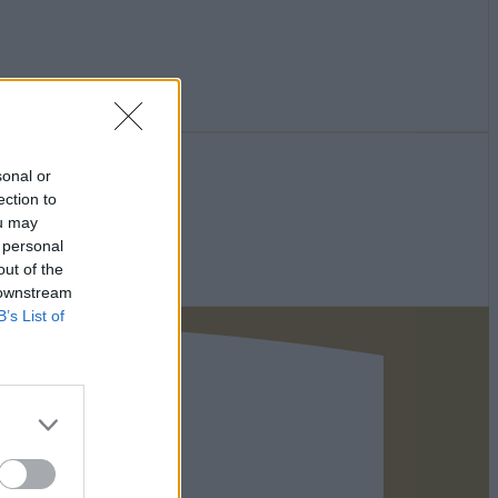
sonal or
ection to
ou may
 personal
out of the
 downstream
B’s List of