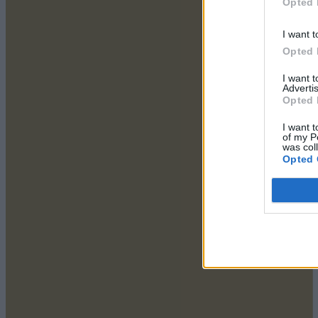
Opted 
I want t
Opted 
I want 
Advertis
Opted 
I want t
of my P
was col
Opted 