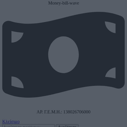
Money-bill-wave
ΑΡ. Γ.Ε.Μ.Η.: 138026706000
Κλείσιμο