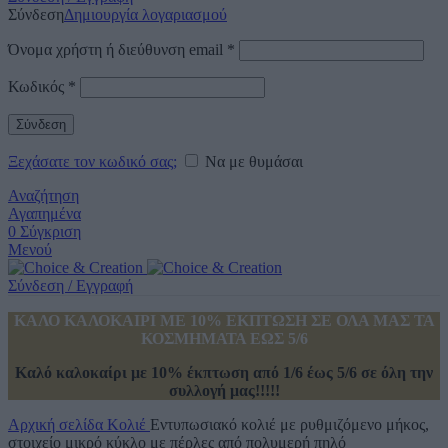
Σύνδεση
Δημιουργία λογαριασμού
Όνομα χρήστη ή διεύθυνση email
*
Κωδικός
*
Σύνδεση
Ξεχάσατε τον κωδικό σας;
Να με θυμάσαι
Αναζήτηση
Αγαπημένα
0
Σύγκριση
Μενού
Σύνδεση / Εγγραφή
ΚΑΛΟ ΚΑΛΟΚΑΙΡΙ ΜΕ 10% ΕΚΠΤΩΣΗ ΣΕ ΟΛΑ ΜΑΣ ΤΑ
ΚΟΣΜΗΜΑΤΑ ΕΩΣ 5/6
Καλό καλοκαίρι με 10% έκπτωση από 1/6 έως 5/6 σε όλη την
συλλογή μας!!!!!
Αρχική σελίδα
Κολιέ
Εντυπωσιακό κολιέ με ρυθμιζόμενο μήκος,
στοιχείο μικρό κύκλο με πέρλες από πολυμερή πηλό