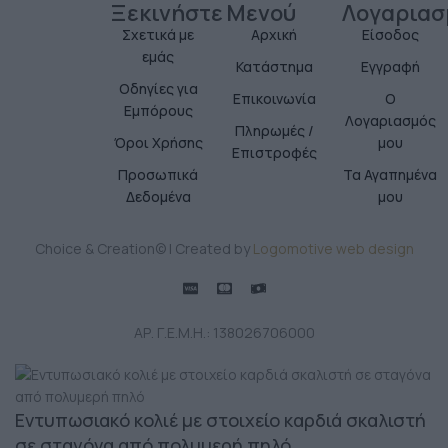
Ξεκινήστε
Μενού
Λογαριασ
Σχετικά με
Αρχική
Είσοδος
εμάς
Κατάστημα
Εγγραφή
Οδηγίες για
Επικοινωνία
Ο
Εμπόρους
Λογαριασμός
Πληρωμές /
Όροι Χρήσης
μου
Επιστροφές
Προσωπικά
Τα Αγαπημένα
Δεδομένα
μου
Choice & Creation© | Created by
Logomotive web design
ΑΡ. Γ.Ε.Μ.Η.: 138026706000
Εντυπωσιακό κολιέ με στοιχείο καρδιά σκαλιστή
σε σταγόνα από πολυμερή πηλό