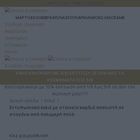
ΤΗΛ: 6980 957 299
| ΑΡ. Γ.Ε.Μ.Η.: 138026706000
ΜΆΡΤΗΣ
ΚΟΛΙΕ
ΒΡΑΧΙΟΛΙΑ
ΣΚΟΥΛΑΡΙΚΙΑ
MICRO MACRAME
Σύνδεση / Εγγραφή
Αναζήτηση
Αγαπημένα
0
Σύγκριση
Μενού
Σύνδεση / Εγγραφή
ΚΑΛΟ ΚΑΛΟΚΑΙΡΙ ΜΕ 10% ΕΚΠΤΩΣΗ ΣΕ ΟΛΑ ΜΑΣ ΤΑ
ΚΟΣΜΗΜΑΤΑ ΕΩΣ 5/6
Καλό καλοκαίρι με 10% έκπτωση από 1/6 έως 5/6 σε όλη την
συλλογή μας!!!!!
Αρχική σελίδα
Κολιέ
Εντυπωσιακό κολιέ με στοιχείο καρδιά σκαλιστή σε
σταγόνα από πολυμερή πηλό
Κλικ για μεγέθυνση