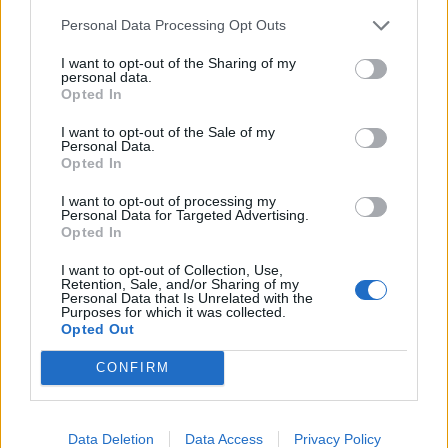
χαρακτηριστικό του είναι ότι δεν είναι τοξικός και έχει
Personal Data Processing Opt Outs
αποδειχθεί ότι είναι απόλυτα ασφαλές από παιδιά και
ενήλικες!
I want to opt-out of the Sharing of my
personal data.
Opted In
I want to opt-out of the Sale of my
Personal Data.
Opted In
I want to opt-out of processing my
Personal Data for Targeted Advertising.
Opted In
I want to opt-out of Collection, Use,
Retention, Sale, and/or Sharing of my
Personal Data that Is Unrelated with the
Purposes for which it was collected.
Opted Out
CONFIRM
ΤΗΛΕΦΩΝΙΚΕΣ ΠΑΡΑΓΓΕΛΙΕΣ
Data Deletion
Data Access
Privacy Policy
2106610481, 6980957299