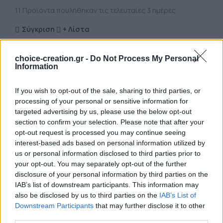
11
Προϊόντα πουλήθηκαν τις τελευταίες 3 ημέρες
Σύγκριση
+ Λίστα
13
Άτομα βλέπουν αυτό το Προϊόν τώρα!
choice-creation.gr -
Do Not Process My Personal
Information
Κωδικός προϊόντος:
20.16.000039
Κατηγορία:
Κολιέ
Share:
If you wish to opt-out of the sale, sharing to third parties, or
processing of your personal or sensitive information for
ΠΕΡΙΓΡΑΦΉ
targeted advertising by us, please use the below opt-out
Περιγραφή
section to confirm your selection. Please note that after your
opt-out request is processed you may continue seeing
interest-based ads based on personal information utilized by
Υπάρχει η δυνατότητα επιλογής σε χρώμα κορδονιού ή
us or personal information disclosed to third parties prior to
στοιχείου μετά από συνεννόηση !
your opt-out. You may separately opt-out of the further
disclosure of your personal information by third parties on the
Μια γνωριμία με τον πολυμερή πηλό για όσους δεν το
IAB’s list of downstream participants. This information may
γνωρίζουν,σε αντίθεση με τον κεραμικό, ο πολυμερής
also be disclosed by us to third parties on the
IAB’s List of
πηλός ψημένος είναι ελαφρύς ανθεκτικός και ισχυρός,
Downstream Participants
that may further disclose it to other
γεγονός που τον καθιστά ιδανικό υλικό για τη δημιουργία
third parties.
χειροποίητων κοσμημάτων, επίσης, ένα πολύ σημαντικό