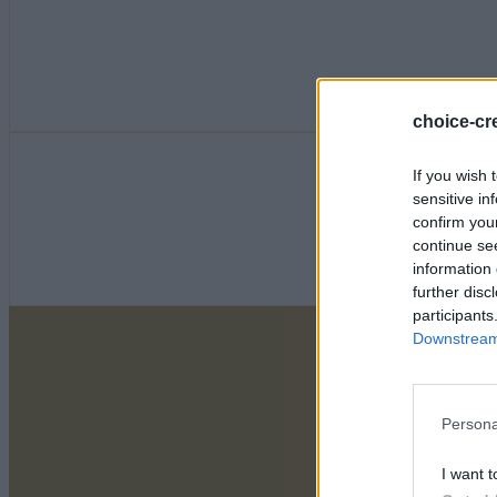
choice-cre
If you wish 
sensitive in
confirm you
continue se
information 
further disc
participants
Downstream 
Persona
I want t