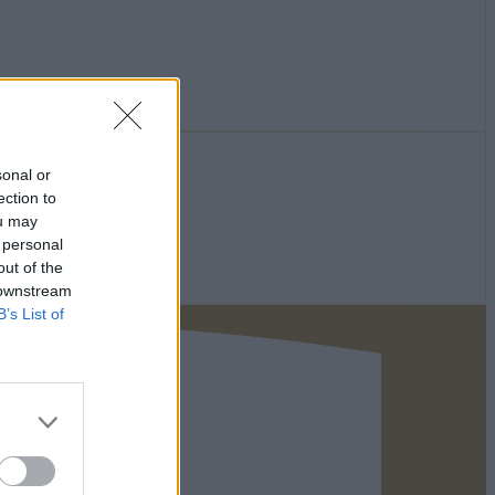
sonal or
ection to
ou may
 personal
out of the
 downstream
B’s List of