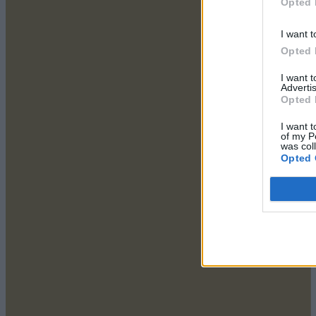
Opted 
I want t
Opted 
I want 
Advertis
Opted 
I want t
of my P
was col
Opted 