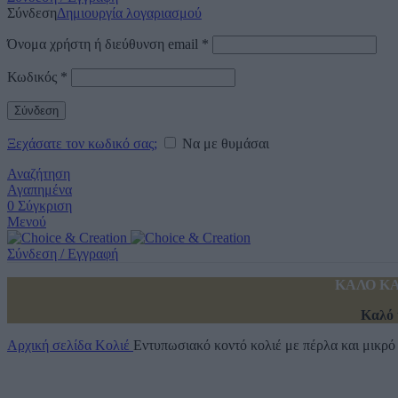
Σύνδεση
Δημιουργία λογαριασμού
Όνομα χρήστη ή διεύθυνση email
*
Κωδικός
*
Σύνδεση
Ξεχάσατε τον κωδικό σας;
Να με θυμάσαι
Αναζήτηση
Αγαπημένα
0
Σύγκριση
Μενού
Σύνδεση / Εγγραφή
ΚΑΛΟ ΚΑ
Καλό 
Αρχική σελίδα
Κολιέ
Εντυπωσιακό κοντό κολιέ με πέρλα και μικρ