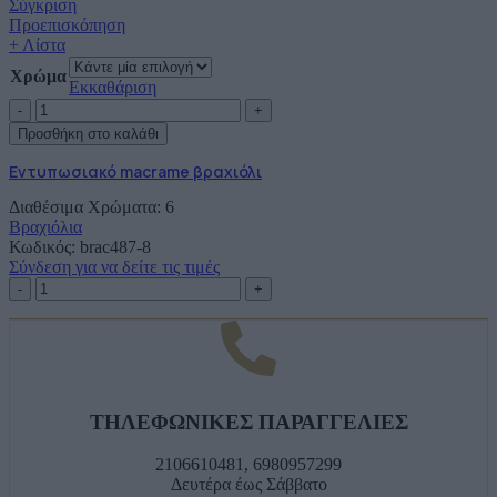
Σύγκριση
Προεπισκόπηση
+ Λίστα
Χρώμα
Εκκαθάριση
Εντυπωσιακό
macrame
Προσθήκη στο καλάθι
βραχιόλι
ποσότητα
Εντυπωσιακό macrame βραχιόλι
Διαθέσιμα Χρώματα: 6
Βραχιόλια
Κωδικός:
brac487-8
Σύνδεση για να δείτε τις τιμές
Εντυπωσιακό
macrame
βραχιόλι
ποσότητα
ΤΗΛΕΦΩΝΙΚΕΣ ΠΑΡΑΓΓΕΛΙΕΣ
2106610481, 6980957299
Δευτέρα έως Σάββατο