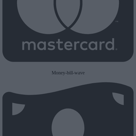
Money-bill-wave