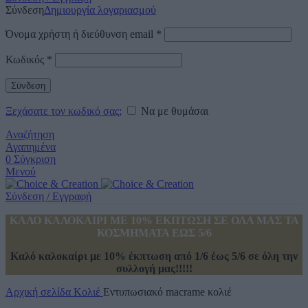
Σύνδεση
Δημιουργία λογαριασμού
Όνομα χρήστη ή διεύθυνση email
*
Κωδικός
*
Σύνδεση
Ξεχάσατε τον κωδικό σας;
Να με θυμάσαι
Αναζήτηση
Αγαπημένα
0
Σύγκριση
Μενού
Σύνδεση / Εγγραφή
ΚΑΛΟ ΚΑΛΟΚΑΙΡΙ ΜΕ 10% ΕΚΠΤΩΣΗ ΣΕ ΟΛΑ ΜΑΣ ΤΑ
ΚΟΣΜΗΜΑΤΑ ΕΩΣ 5/6
Καλό καλοκαίρι με 10% έκπτωση από 1/6 έως 5/6 σε όλη την
συλλογή μας!!!!!
Αρχική σελίδα
Κολιέ
Εντυπωσιακό macrame κολιέ