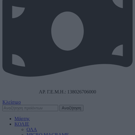
ΑΡ. Γ.Ε.Μ.Η.: 138026706000
Κλείσιμο
Αναζήτηση
Μάρτης
ΚΟΛΙΕ
ΟΛΑ
MICRO MACRAME