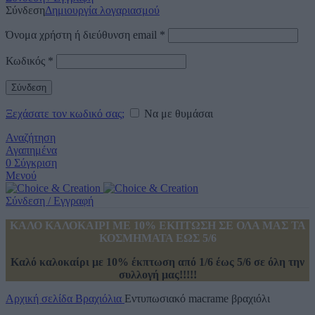
Σύνδεση
Δημιουργία λογαριασμού
Όνομα χρήστη ή διεύθυνση email
*
Κωδικός
*
Σύνδεση
Ξεχάσατε τον κωδικό σας;
Να με θυμάσαι
Αναζήτηση
Αγαπημένα
0
Σύγκριση
Μενού
Σύνδεση / Εγγραφή
ΚΑΛΟ ΚΑΛΟΚΑΙΡΙ ΜΕ 10% ΕΚΠΤΩΣΗ ΣΕ ΟΛΑ ΜΑΣ ΤΑ
ΚΟΣΜΗΜΑΤΑ ΕΩΣ 5/6
Καλό καλοκαίρι με 10% έκπτωση από 1/6 έως 5/6 σε όλη την
συλλογή μας!!!!!
Αρχική σελίδα
Βραχιόλια
Εντυπωσιακό macrame βραχιόλι