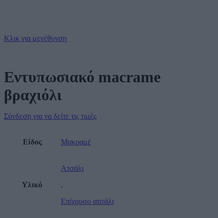
Κλικ για μεγέθυνση
Εντυπωσιακό macrame
βραχιόλι
Σύνδεση για να δείτε τις τιμές
Είδος
Μακραμέ
Ατσάλι
Υλικό
,
Επίχρυσο ατσάλι