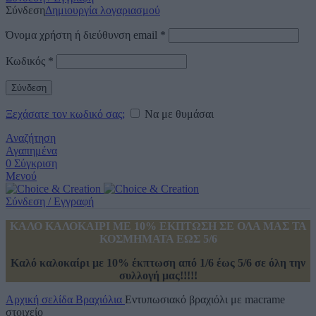
Σύνδεση
Δημιουργία λογαριασμού
Όνομα χρήστη ή διεύθυνση email
*
Κωδικός
*
Σύνδεση
Ξεχάσατε τον κωδικό σας;
Να με θυμάσαι
Αναζήτηση
Αγαπημένα
0
Σύγκριση
Μενού
Σύνδεση / Εγγραφή
ΚΑΛΟ ΚΑΛΟΚΑΙΡΙ ΜΕ 10% ΕΚΠΤΩΣΗ ΣΕ ΟΛΑ ΜΑΣ ΤΑ
ΚΟΣΜΗΜΑΤΑ ΕΩΣ 5/6
Καλό καλοκαίρι με 10% έκπτωση από 1/6 έως 5/6 σε όλη την
συλλογή μας!!!!!
Αρχική σελίδα
Βραχιόλια
Εντυπωσιακό βραχιόλι με macrame
στοιχείο