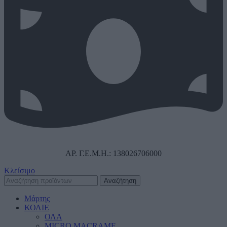
ΑΡ. Γ.Ε.Μ.Η.: 138026706000
Κλείσιμο
Αναζήτηση
Μάρτης
ΚΟΛΙΕ
ΟΛΑ
MICRO MACRAME