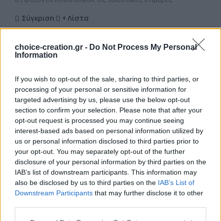
Σύγκριση
+ Λίστα
9
Άτομα βλέπουν αυτό το Προϊόν τώρα!
choice-creation.gr -
Do Not Process My Personal
Information
Κωδικός προϊόντος:
20.16.000060
Κατηγορία:
Κολιέ
Share:
If you wish to opt-out of the sale, sharing to third parties, or
processing of your personal or sensitive information for
ΠΕΡΙΓΡΑΦΉ
targeted advertising by us, please use the below opt-out
Περιγραφή
section to confirm your selection. Please note that after your
opt-out request is processed you may continue seeing
interest-based ads based on personal information utilized by
us or personal information disclosed to third parties prior to
your opt-out. You may separately opt-out of the further
Μια γνωριμία με τον πολυμερή πηλό για όσους δεν το
disclosure of your personal information by third parties on the
γνωρίζουν,σε αντίθεση με τον κεραμικό, ο πολυμερής
IAB’s list of downstream participants. This information may
πηλός ψημένος είναι ελαφρύς ανθεκτικός και ισχυρός,
also be disclosed by us to third parties on the
IAB’s List of
γεγονός που τον καθιστά ιδανικό υλικό για τη δημιουργία
Downstream Participants
that may further disclose it to other
χειροποίητων κοσμημάτων, επίσης, ένα πολύ σημαντικό
third parties.
χαρακτηριστικό του είναι ότι δεν είναι τοξικός και έχει
αποδειχθεί ότι είναι απόλυτα ασφαλές από παιδιά και