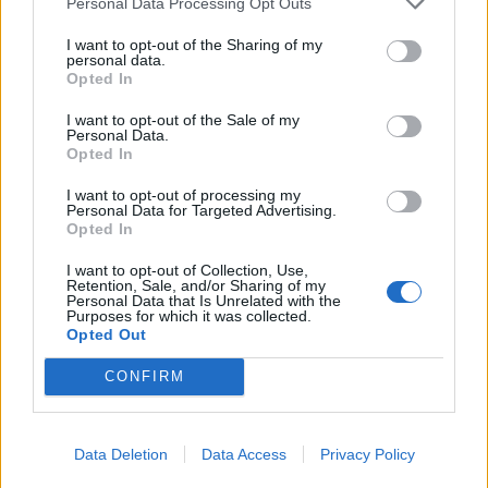
Personal Data Processing Opt Outs
ενήλικες!
I want to opt-out of the Sharing of my
personal data.
Opted In
I want to opt-out of the Sale of my
Personal Data.
Opted In
I want to opt-out of processing my
Personal Data for Targeted Advertising.
Opted In
I want to opt-out of Collection, Use,
Retention, Sale, and/or Sharing of my
Personal Data that Is Unrelated with the
Purposes for which it was collected.
Opted Out
CONFIRM
ΤΗΛΕΦΩΝΙΚΕΣ ΠΑΡΑΓΓΕΛΙΕΣ
Data Deletion
Data Access
Privacy Policy
2106610481, 6980957299
Δευτέρα έως Σάββατο