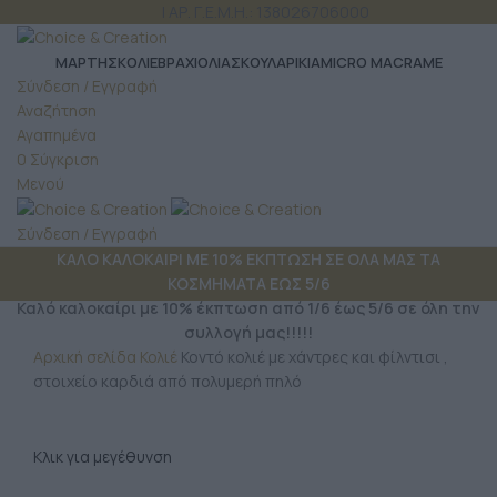
ΤΗΛ: 6980 957 299
| ΑΡ. Γ.Ε.Μ.Η.: 138026706000
ΜΆΡΤΗΣ
ΚΟΛΙΕ
ΒΡΑΧΙΟΛΙΑ
ΣΚΟΥΛΑΡΙΚΙΑ
MICRO MACRAME
Σύνδεση / Εγγραφή
Αναζήτηση
Αγαπημένα
0
Σύγκριση
Μενού
Σύνδεση / Εγγραφή
ΚΑΛΟ ΚΑΛΟΚΑΙΡΙ ΜΕ 10% ΕΚΠΤΩΣΗ ΣΕ ΟΛΑ ΜΑΣ ΤΑ
ΚΟΣΜΗΜΑΤΑ ΕΩΣ 5/6
Καλό καλοκαίρι με 10% έκπτωση από 1/6 έως 5/6 σε όλη την
συλλογή μας!!!!!
Αρχική σελίδα
Κολιέ
Κοντό κολιέ με χάντρες και φίλντισι ,
στοιχείο καρδιά από πολυμερή πηλό
Κλικ για μεγέθυνση