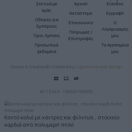
Σχετικά με
Αρχική
Είσοδος
εμάς
Κατάστημα
Εγγραφή
Οδηγίες για
Επικοινωνία
Ο
Εμπόρους
Λογαριασμός
Πληρωμές /
Όροι Χρήσης
μου
Επιστροφές
Προσωπικά
Τα Αγαπημένα
Δεδομένα
μου
Choice & Creation© | Created by
Logomotive web design
ΑΡ. Γ.Ε.Μ.Η.: 138026706000
Κοντό κολιέ με χάντρες και φίλντισι , στοιχείο
καρδιά από πολυμερή πηλό