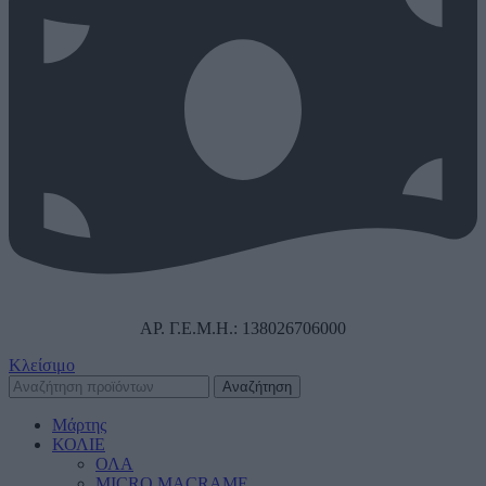
ΑΡ. Γ.Ε.Μ.Η.: 138026706000
Κλείσιμο
Αναζήτηση
Μάρτης
ΚΟΛΙΕ
ΟΛΑ
MICRO MACRAME