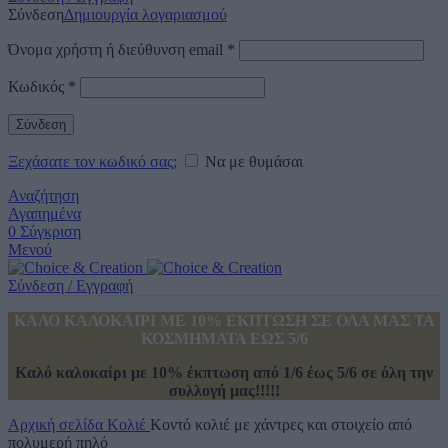
Σύνδεση
Δημιουργία λογαριασμού
Όνομα χρήστη ή διεύθυνση email
*
Κωδικός
*
Σύνδεση
Ξεχάσατε τον κωδικό σας;
Να με θυμάσαι
Αναζήτηση
Αγαπημένα
0
Σύγκριση
Μενού
Σύνδεση / Εγγραφή
ΚΑΛΟ ΚΑΛΟΚΑΙΡΙ ΜΕ 10% ΕΚΠΤΩΣΗ ΣΕ ΟΛΑ ΜΑΣ ΤΑ
ΚΟΣΜΗΜΑΤΑ ΕΩΣ 5/6
Καλό καλοκαίρι με 10% έκπτωση από 1/6 έως 5/6 σε όλη την
συλλογή μας!!!!!
Αρχική σελίδα
Κολιέ
Κοντό κολιέ με χάντρες και στοιχείο από
πολυμερή πηλό