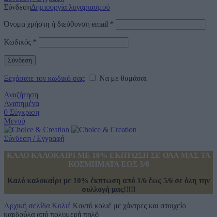
Σύνδεση
Δημιουργία λογαριασμού
Όνομα χρήστη ή διεύθυνση email
*
Κωδικός
*
Σύνδεση
Ξεχάσατε τον κωδικό σας;
Να με θυμάσαι
Αναζήτηση
Αγαπημένα
0
Σύγκριση
Μενού
Σύνδεση / Εγγραφή
ΚΑΛΟ ΚΑΛΟΚΑΙΡΙ ΜΕ 10% ΕΚΠΤΩΣΗ ΣΕ ΟΛΑ ΜΑΣ ΤΑ
ΚΟΣΜΗΜΑΤΑ ΕΩΣ 5/6
Καλό καλοκαίρι με 10% έκπτωση από 1/6 έως 5/6 σε όλη την
συλλογή μας!!!!!
Αρχική σελίδα
Κολιέ
Κοντό κολιέ με χάντρες και στοιχείο
καρδούλα από πολυμερή πηλό