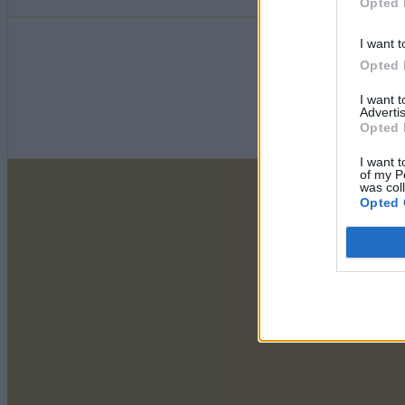
Opted 
I want t
Opted 
I want 
Advertis
Opted 
I want t
of my P
was col
Opted 