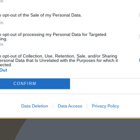
In
o opt-out of the Sale of my Personal Data.
In
ΠΛΗΡΩΣΤΕ ΜΕ ΑΣΦΑΛΕΙΑ
to opt-out of processing my Personal Data for Targeted
ing.
In
Τραπεζική Κατάθεση
o opt-out of Collection, Use, Retention, Sale, and/or Sharing
Facebook-f
ersonal Data that Is Unrelated with the Purposes for which it
lected.
Out
CONFIRM
Data Deletion
Data Access
Privacy Policy