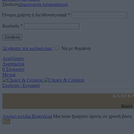
Σύνδεση
Δημιουργία λογαριασμού
Όνομα χρήστη ή διεύθυνση email
*
Κωδικός
*
Σύνδεση
Ξεχάσατε τον κωδικό σας;
Να με θυμάσαι
Αναζήτηση
Αγαπημένα
0
Σύγκριση
Μενού
Σύνδεση / Εγγραφή
ΚΑΛΟ ΚΑ
Καλό 
Αρχική σελίδα
Βραχιόλια
Macrame βραχιόλι αχινός σε χρυσή βάση
Νέο