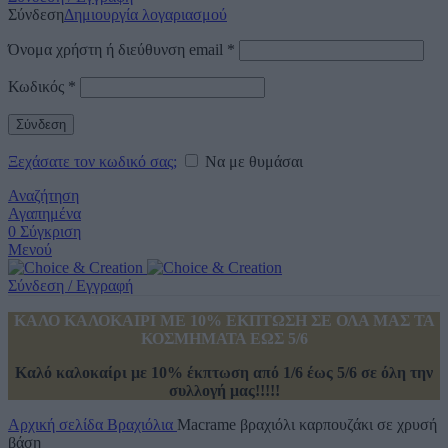
Σύνδεση
Δημιουργία λογαριασμού
Όνομα χρήστη ή διεύθυνση email
*
Κωδικός
*
Σύνδεση
Ξεχάσατε τον κωδικό σας;
Να με θυμάσαι
Αναζήτηση
Αγαπημένα
0
Σύγκριση
Μενού
Σύνδεση / Εγγραφή
ΚΑΛΟ ΚΑΛΟΚΑΙΡΙ ΜΕ 10% ΕΚΠΤΩΣΗ ΣΕ ΟΛΑ ΜΑΣ ΤΑ
ΚΟΣΜΗΜΑΤΑ ΕΩΣ 5/6
Καλό καλοκαίρι με 10% έκπτωση από 1/6 έως 5/6 σε όλη την
συλλογή μας!!!!!
Αρχική σελίδα
Βραχιόλια
Macrame βραχιόλι καρπουζάκι σε χρυσή
βάση