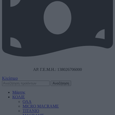
ΑΡ. Γ.Ε.Μ.Η.: 138026706000
Κλείσιμο
Αναζήτηση
Μάρτης
ΚΟΛΙΕ
ΟΛΑ
MICRO MACRAME
ΤΙΤΑΝΙΟ