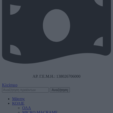
ΑΡ. Γ.Ε.Μ.Η.: 138026706000
Κλείσιμο
Αναζήτηση
Μάρτης
ΚΟΛΙΕ
ΟΛΑ
MICRO MACRAME