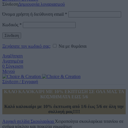
Σύνδεση
Δημιουργία λογαριασμού
Όνομα χρήστη ή διεύθυνση email
*
Κωδικός
*
Σύνδεση
Ξεχάσατε τον κωδικό σας;
Να με θυμάσαι
Αναζήτηση
Αγαπημένα
0
Σύγκριση
Μενού
Σύνδεση / Εγγραφή
ΚΑΛΟ ΚΑΛΟΚΑΙΡΙ ΜΕ 10% ΕΚΠΤΩΣΗ ΣΕ ΟΛΑ ΜΑΣ ΤΑ
ΚΟΣΜΗΜΑΤΑ ΕΩΣ 5/6
Καλό καλοκαίρι με 10% έκπτωση από 1/6 έως 5/6 σε όλη την
συλλογή μας!!!!!
Αρχική σελίδα
Σκουλαρίκια
Χειροποίητα σκουλαρίκια τιτανίου σε
σχήμα κύκλου και ποικιλία χρωμάτων