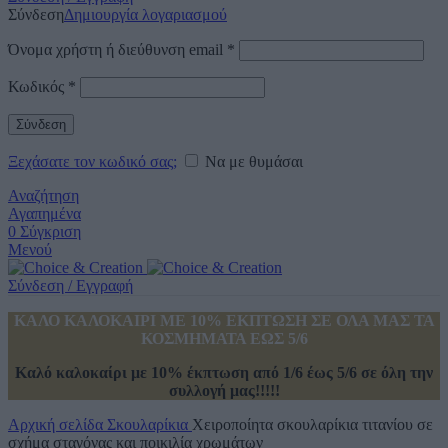
Σύνδεση
Δημιουργία λογαριασμού
Όνομα χρήστη ή διεύθυνση email
*
Κωδικός
*
Σύνδεση
Ξεχάσατε τον κωδικό σας;
Να με θυμάσαι
Αναζήτηση
Αγαπημένα
0
Σύγκριση
Μενού
Σύνδεση / Εγγραφή
ΚΑΛΟ ΚΑΛΟΚΑΙΡΙ ΜΕ 10% ΕΚΠΤΩΣΗ ΣΕ ΟΛΑ ΜΑΣ ΤΑ
ΚΟΣΜΗΜΑΤΑ ΕΩΣ 5/6
Καλό καλοκαίρι με 10% έκπτωση από 1/6 έως 5/6 σε όλη την
συλλογή μας!!!!!
Αρχική σελίδα
Σκουλαρίκια
Χειροποίητα σκουλαρίκια τιτανίου σε
σχήμα σταγόνας και ποικιλία χρωμάτων