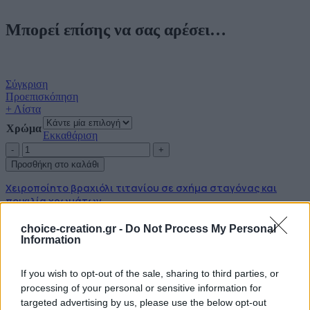
Μπορεί επίσης να σας αρέσει…
Σύγκριση
Προεπισκόπηση
+ Λίστα
Χρώμα
Εκκαθάριση
Προσθήκη στο καλάθι
Χειροποίητο βραχιόλι τιτανίου σε σχήμα σταγόνας και
ποικιλία χρωμάτων
Διαθέσιμα Χρώματα: 5
choice-creation.gr -
Do Not Process My Personal
Βραχιόλια
Information
Κωδικός:
brac-133
Σύνδεση για να δείτε τις τιμές
If you wish to opt-out of the sale, sharing to third parties, or
processing of your personal or sensitive information for
targeted advertising by us, please use the below opt-out