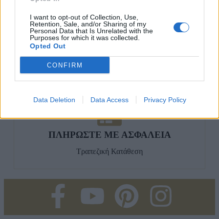
Δευτέρα έως Σάββατο
I want to opt-out of Collection, Use,
Retention, Sale, and/or Sharing of my
Personal Data that Is Unrelated with the
Purposes for which it was collected.
Opted Out
ΧΕΙΡΟΠΟΙΗΤΑ ΚΟΣΜΗΜΑΤΑ
CONFIRM
Ανακαλύψτε μεγάλο πλήθος μοναδικών χειροποίητων
κοσμημάτων
Data Deletion
Data Access
Privacy Policy
ΠΛΗΡΩΣΤΕ ΜΕ ΑΣΦΑΛΕΙΑ
Τραπεζική Κατάθεση