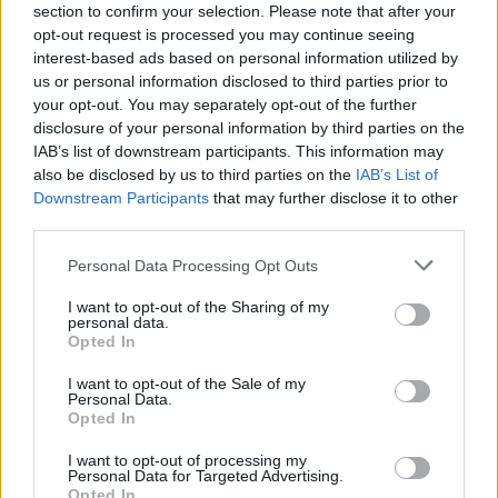
Σύγκριση
section to confirm your selection. Please note that after your
Προεπισκόπηση
opt-out request is processed you may continue seeing
+ Λίστα
interest-based ads based on personal information utilized by
Χρώμα
us or personal information disclosed to third parties prior to
Εκκαθάριση
your opt-out. You may separately opt-out of the further
disclosure of your personal information by third parties on the
Προσθήκη στο καλάθι
IAB’s list of downstream participants. This information may
Χειροποίητο κολιέ τιτανίου σε σχήμα σταγόνας και ποικιλία
also be disclosed by us to third parties on the
IAB’s List of
χρωμάτων
Downstream Participants
that may further disclose it to other
third parties.
Διαθέσιμα Χρώματα: 5
Κολιέ
Personal Data Processing Opt Outs
Κωδικός:
nec-133
Σύνδεση για να δείτε τις τιμές
I want to opt-out of the Sharing of my
personal data.
Opted In
I want to opt-out of the Sale of my
Personal Data.
Opted In
ΤΗΛΕΦΩΝΙΚΕΣ ΠΑΡΑΓΓΕΛΙΕΣ
I want to opt-out of processing my
Personal Data for Targeted Advertising.
2106610481, 6980957299
Opted In