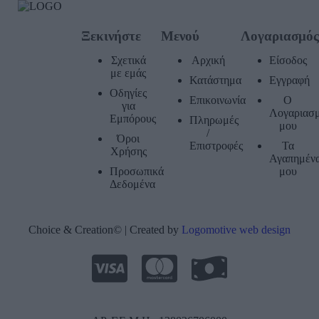
Ξεκινήστε
Μενού
Λογαριασμό
Σχετικά
Αρχική
Είσοδος
με εμάς
Κατάστημα
Εγγραφή
Οδηγίες
Επικοινωνία
Ο
για
Λογαριασ
Εμπόρους
Πληρωμές
μου
/
Όροι
Επιστροφές
Τα
Χρήσης
Αγαπημέν
Προσωπικά
μου
Δεδομένα
Choice & Creation© | Created by
Logomotive web design