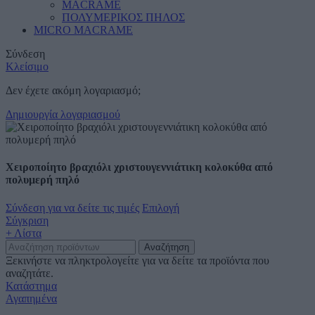
MACRAME
ΠΟΛΥΜΕΡΙΚΟΣ ΠΗΛΟΣ
MICRO MACRAME
Σύνδεση
Κλείσιμο
Δεν έχετε ακόμη λογαριασμό;
Δημιουργία λογαριασμού
Χειροποίητο βραχιόλι χριστουγεννιάτικη κολοκύθα από
πολυμερή πηλό
Σύνδεση για να δείτε τις τιμές
Επιλογή
Σύγκριση
+ Λίστα
Αναζήτηση
Ξεκινήστε να πληκτρολογείτε για να δείτε τα προϊόντα που
αναζητάτε.
Κατάστημα
Αγαπημένα