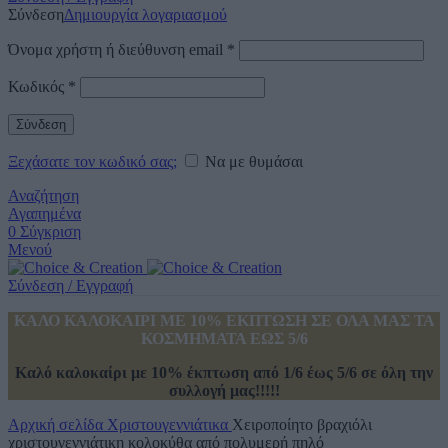
Σύνδεση
Δημιουργία λογαριασμού
Όνομα χρήστη ή διεύθυνση email
*
Κωδικός
*
Σύνδεση
Ξεχάσατε τον κωδικό σας;
Να με θυμάσαι
Αναζήτηση
Αγαπημένα
0
Σύγκριση
Μενού
Σύνδεση / Εγγραφή
ΚΑΛΟ ΚΑΛΟΚΑΙΡΙ ΜΕ 10% ΕΚΠΤΩΣΗ ΣΕ ΟΛΑ ΜΑΣ ΤΑ
ΚΟΣΜΗΜΑΤΑ ΕΩΣ 5/6
Καλό καλοκαίρι με 10% έκπτωση από 1/6 έως 5/6 σε όλη την
συλλογή μας!!!!!
Αρχική σελίδα
Χριστουγεννιάτικα
Χειροποίητο βραχιόλι
χριστουγεννιάτικη κολοκύθα από πολυμερή πηλό