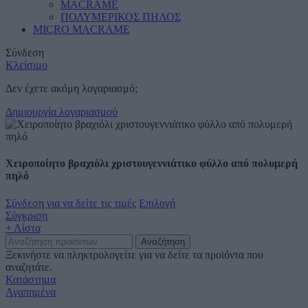
MACRAME
ΠΟΛΥΜΕΡΙΚΟΣ ΠΗΛΟΣ
MICRO MACRAME
Σύνδεση
Κλείσιμο
Δεν έχετε ακόμη λογαριασμό;
Δημιουργία λογαριασμού
Χειροποίητο βραχιόλι χριστουγεννιάτικο φύλλο από πολυμερή
πηλό
Σύνδεση για να δείτε τις τιμές
Επιλογή
Σύγκριση
+ Λίστα
Αναζήτηση
Ξεκινήστε να πληκτρολογείτε για να δείτε τα προϊόντα που
αναζητάτε.
Κατάστημα
Αγαπημένα