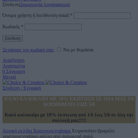
Σύνδεση
Δημιουργία λογαριασμού
Όνομα χρήστη ή διεύθυνση email
*
Κωδικός
*
Σύνδεση
Ξεχάσατε τον κωδικό σας;
Να με θυμάσαι
Αναζήτηση
Αγαπημένα
0
Σύγκριση
Μενού
Σύνδεση / Εγγραφή
ΚΑΛΟ ΚΑΛΟΚΑΙΡΙ ΜΕ 10% ΕΚΠΤΩΣΗ ΣΕ ΟΛΑ ΜΑΣ ΤΑ
ΚΟΣΜΗΜΑΤΑ ΕΩΣ 5/6
Καλό καλοκαίρι με 10% έκπτωση από 1/6 έως 5/6 σε όλη την
συλλογή μας!!!!!
Αρχική σελίδα
Χριστουγεννιάτικα
Χειροποίητο βραχιόλι
χριστουγεννιάτικο φύλλο από πολυμερή πηλό