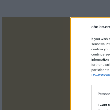
choice-cre
If you wish 
sensitive in
confirm you
continue se
information 
further disc
participants
Downstream 
Persona
I want t