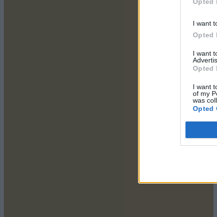
Opted 
I want t
Opted 
I want 
Advertis
Opted 
I want t
of my P
was col
Opted 