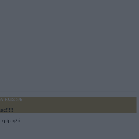
 ΕΩΣ 5/6
ς!!!!!
υμερή πηλό