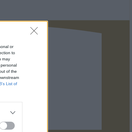
sonal or
ection to
ou may
 personal
out of the
 downstream
B’s List of