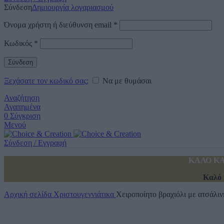
Σύνδεση
Δημιουργία λογαριασμού
Όνομα χρήστη ή διεύθυνση email
*
Κωδικός
*
Σύνδεση
Ξεχάσατε τον κωδικό σας;
Να με θυμάσαι
Αναζήτηση
Αγαπημένα
0
Σύγκριση
Μενού
Σύνδεση / Εγγραφή
ΚΑΛΟ ΚΑ
Καλό 
Αρχική σελίδα
Χριστουγεννιάτικα
Χειροποίητο βραχιόλι με ατσάλιν