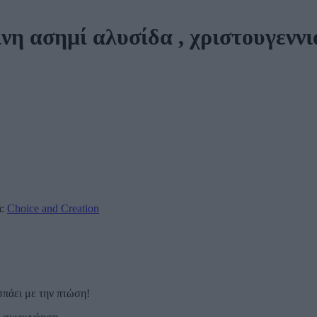
νη ασημί αλυσίδα , χριστουγενν
α:
Choice and Creation
σπάει με την πτώση!