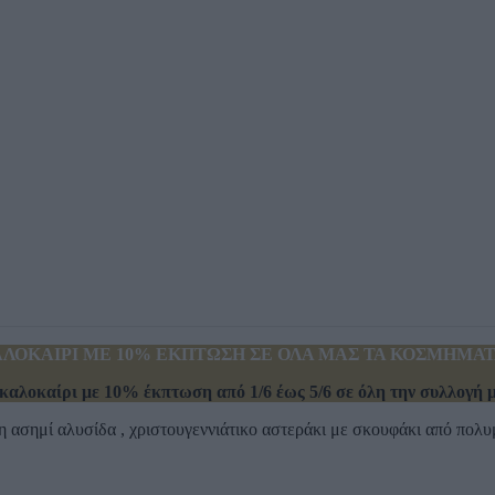
ΛΟΚΑΙΡΙ ΜΕ 10% ΕΚΠΤΩΣΗ ΣΕ ΟΛΑ ΜΑΣ ΤΑ ΚΟΣΜΗΜΑΤΑ
καλοκαίρι με 10% έκπτωση από 1/6 έως 5/6 σε όλη την συλλογή μα
η ασημί αλυσίδα , χριστουγεννιάτικο αστεράκι με σκουφάκι από πολ