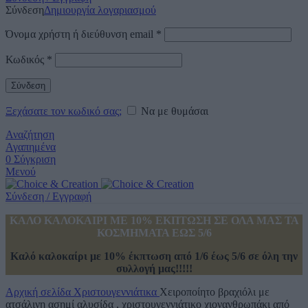
Σύνδεση
Δημιουργία λογαριασμού
Όνομα χρήστη ή διεύθυνση email
*
Κωδικός
*
Σύνδεση
Ξεχάσατε τον κωδικό σας;
Να με θυμάσαι
Αναζήτηση
Αγαπημένα
0
Σύγκριση
Μενού
Σύνδεση / Εγγραφή
ΚΑΛΟ ΚΑΛΟΚΑΙΡΙ ΜΕ 10% ΕΚΠΤΩΣΗ ΣΕ ΟΛΑ ΜΑΣ ΤΑ
ΚΟΣΜΗΜΑΤΑ ΕΩΣ 5/6
Καλό καλοκαίρι με 10% έκπτωση από 1/6 έως 5/6 σε όλη την
συλλογή μας!!!!!
Αρχική σελίδα
Χριστουγεννιάτικα
Χειροποίητο βραχιόλι με
ατσάλινη ασημί αλυσίδα , χριστουγεννιάτικο χιονανθρωπάκι από